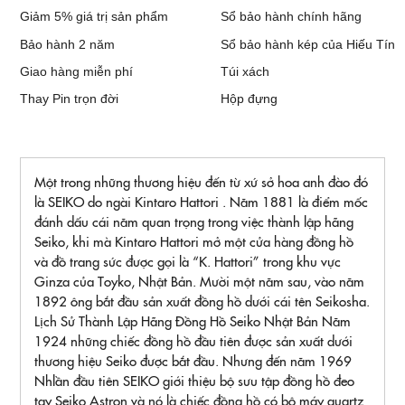
Giảm 5% giá trị sản phẩm
Sổ bảo hành chính hãng
Bảo hành 2 năm
Sổ bảo hành kép của Hiếu Tín
Giao hàng miễn phí
Túi xách
Thay Pin trọn đời
Hộp đựng
Một trong những thương hiệu đến từ xứ sở hoa anh đào đó
là SEIKO do ngài Kintaro Hattori . Năm 1881 là điểm mốc
đánh dấu cái năm quan trọng trong việc thành lập hãng
Seiko, khi mà Kintaro Hattori mở một cửa hàng đồng hồ
và đồ trang sức được gọi là “K. Hattori” trong khu vực
Ginza của Toyko, Nhật Bản. Mười một năm sau, vào năm
1892 ông bắt đầu sản xuất đồng hồ dưới cái tên Seikosha.
Lịch Sử Thành Lập Hãng Đồng Hồ Seiko Nhật Bản Năm
1924 những chiếc đồng hồ đầu tiên được sản xuất dưới
thương hiệu Seiko được bắt đầu. Nhưng đến năm 1969
Nhlần đầu tiên SEIKO giới thiệu bộ sưu tập đồng hồ đeo
tay Seiko Astron và nó là chiếc đồng hồ có bộ máy quartz