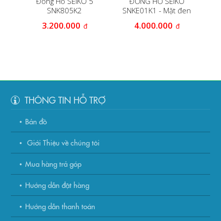
NAM
Đồng Hồ SEIKO 5
ĐỒNG HỒ SEIKO
SNK805K2
SNKE01K1 - Mặt đen
3.200.000
4.000.000
đ
đ
THÔNG TIN HỖ TRỢ
Bản đồ
Giới Thiệu về chúng tôi
Mua hàng trả góp
Hướng dẫn đặt hàng
Hướng dẫn thanh toán