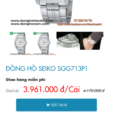
ĐỒNG HỒ SEIKO SGG713P1
Giao hàng miễn phí
3.961.000 đ/Cái
Giá/cái:
4.170.000 đ
ĐẶT MUA