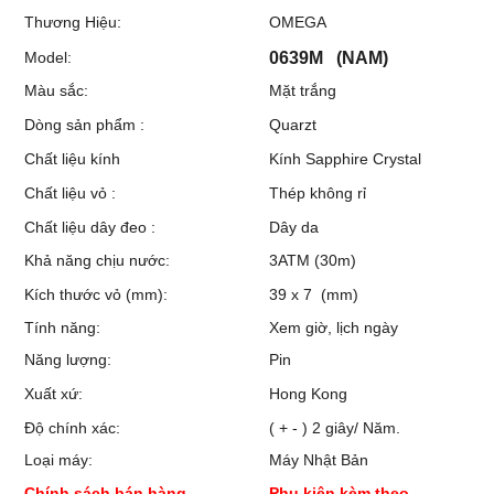
Thương Hiệu:
OMEGA
Model:
0639M (NAM)
Màu sắc:
Mặt trắng
Dòng sản phẩm :
Quarzt
Chất liệu kính
Kính Sapphire Crystal
Chất liệu vỏ :
Thép không rỉ
Chất liệu dây đeo :
Dây da
Khả năng chịu nước:
3ATM (30m)
Kích thước vỏ (mm):
39 x 7 (mm)
Tính năng:
Xem giờ, lịch ngày
Năng lượng:
Pin
Xuất xứ:
Hong Kong
Độ chính xác:
( + - ) 2 giây/ Năm.
Loại máy:
Máy Nhật Bản
Chính sách bán hàng
Phụ kiên kèm theo