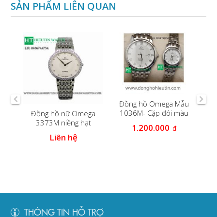
SẢN PHẨM LIÊN QUAN
Đồng hồ Omega Mẫu
Đồn
1036M- Cặp đôi màu
Đồng hồ nữ Omega
trắng
3373M niềng hạt
1.200.000
đ
m
Liên hệ
THÔNG TIN HỖ TRỢ