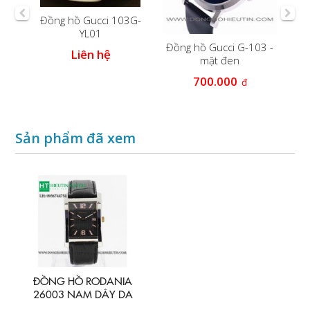
103
Đồng hồ Gucci 103G-
g
YL01
Đồng hồ Gucci G-103 -
Đồ
Liên hệ
mặt đen
W
700.000
đ
Sản phẩm đã xem
ĐỒNG HỒ RODANIA
26003 NAM DÂY DA