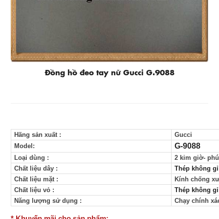
Đồng hồ đeo tay nữ Gucci G.9088
Hãng sản xuất
:
Gucci
G-9088
Model:
Loại dùng
:
2 kim giờ- ph
Chất liệu dây
:
Thép không gỉ
Chất liệu mặt
:
Kính chống x
Chất liệu vỏ
:
Thép không gỉ
Năng lượng sử dụng
:
Chạy chính xác
* Khuyến mãi cho sản phẩm: