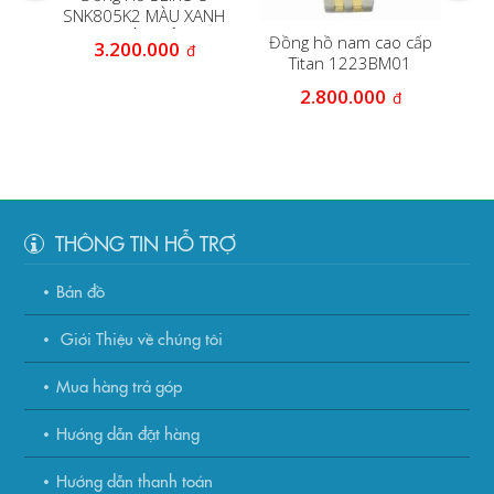
s
SNK805K2 MÀU XANH
en
QUÂN ĐỘI
Đồng hồ nam cao cấp
3.200.000
đ
Titan 1223BM01
2.800.000
đ
THÔNG TIN HỖ TRỢ
Bản đồ
Giới Thiệu về chúng tôi
Mua hàng trả góp
Hướng dẫn đặt hàng
Hướng dẫn thanh toán