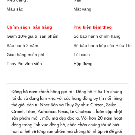
Kiểu dáng :
Nam
Màu sắc
Mặt vàng
Chính sách bán hàng
Phụ kiện kèm theo
Giảm 10% giá trị sản phẩm
Sổ bảo hành chính hãng
Bảo hành 2 năm
Sổ bảo hành kép của Hiếu Tín
Giao hàng miễn phí
Túi xách
Thay Pin vĩnh viễn
Hộp đựng
Đồng hồ nam chính hãng giá rẻ - Đồng hồ Hiếu Tín chúng
tôi đã và đang làm việc với các hãng đồng uy tín nổi tiếng
thế giới đến từ Nhật Bản và Thụy Sỹ như: Citizen, Seiko,
Orient, Titan, Adriatica, Neos, Le Chateau... luôn cập nhật
sản phẩm mới , mẫu mã đẹp độc lạ. Với hơn 20 năm hoạt
động trong lĩnh vực đồng hồ, chắc chắn chúng tôi sẽ hiểu
hơn ai hết về từng sản phẩm mà chúng tôi nhập về để giới