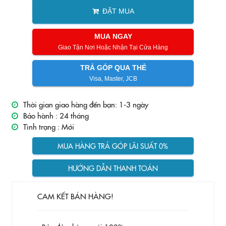
ĐẶT MUA
MUA NGAY
Giao Tận Nơi Hoặc Nhận Tại Cửa Hàng
TRẢ GÓP QUA THẺ
Visa, Master, JCB
Thời gian giao hàng đến bạn: 1-3 ngày
Bảo hành :
24 tháng
Tình trạng :
Mới
MUA HÀNG TRẢ GÓP LÃI SUẤT 0%
HƯỚNG DẪN THANH TOÁN
CAM KẾT BÁN HÀNG!