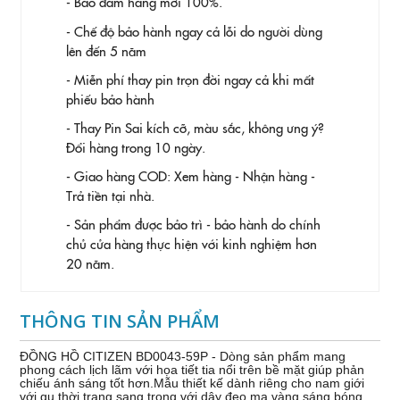
- Bảo đảm hàng mới 100%.
- Chế độ bảo hành ngay cả lỗi do người dùng
lên đến 5 năm
- Miễn phí thay pin trọn đời ngay cả khi mất
phiếu bảo hành
- Thay Pin
Sai kích cỡ, màu sắc, không ưng ý?
Đổi hàng trong 10 ngày.
- Giao hàng COD: Xem hàng - Nhận hàng -
Trả tiền tại nhà.
- Sản phẩm được bảo trì - bảo hành do chính
chủ cửa hàng thực hiện với kinh nghiệm hơn
20 năm.
THÔNG TIN SẢN PHẨM
ĐỒNG HỒ CITIZEN BD0043-59P - Dòng sản phẩm mang
phong cách lịch lãm với họa tiết tia nổi trên bề mặt giúp phản
chiếu ánh sáng tốt hơn.Mẫu thiết kế dành riêng cho nam giới
với gu thời trang sang trong với dây đeo mạ vàng sáng bóng