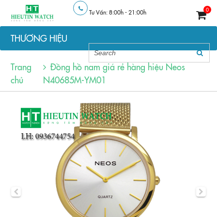
0
Tư Vấn: 8:00h - 21:00h
THƯƠNG HIỆU
Trang
Đồng hồ nam giá rẻ hàng hiệu Neos
chủ
N40685M-YM01