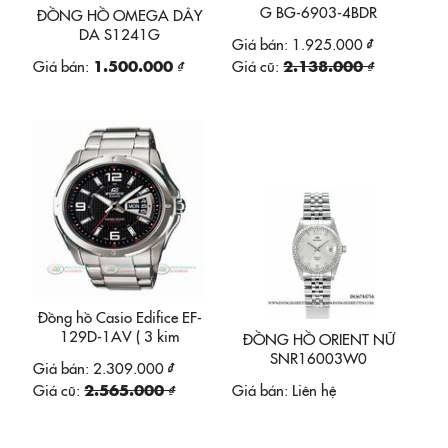
G BG-6903-4BDR
ĐỒNG HỒ OMEGA DÂY
DA S1241G
Giá bán:
1.925.000 ₫
Giá bán:
1.500.000 ₫
Giá cũ:
2.138.000 ₫
Đồng hồ Casio Edifice EF-
129D-1AV ( 3 kim
ĐỒNG HỒ ORIENT NỮ
Annalog )
SNR16003W0
Giá bán:
2.309.000 ₫
Giá cũ:
2.565.000 ₫
Giá bán:
Liên hệ