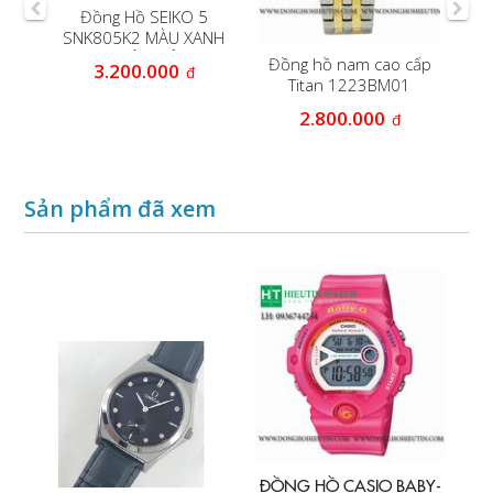
nh
Đồng Hồ SEIKO 5
Đ
s
SNK805K2 MÀU XANH
en
QUÂN ĐỘI
Đồng hồ nam cao cấp
3.200.000
đ
Titan 1223BM01
2.800.000
đ
Sản phẩm đã xem
ĐỒNG HỒ CASIO BABY-