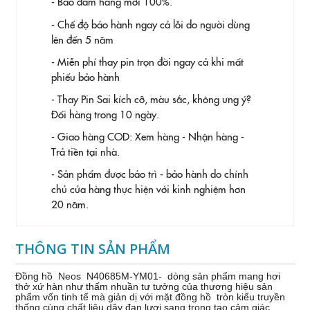
- Bảo đảm hàng mới 100%.
- Chế độ bảo hành ngay cả lỗi do người dùng
lên đến 5 năm
- Miễn phí thay pin trọn đời ngay cả khi mất
phiếu bảo hành
- Thay Pin
Sai kích cỡ, màu sắc, không ưng ý?
Đổi hàng trong 10 ngày.
- Giao hàng COD: Xem hàng - Nhận hàng -
Trả tiền tại nhà.
- Sản phẩm được bảo trì - bảo hành do chính
chủ cửa hàng thực hiện với kinh nghiệm hơn
20 năm.
THÔNG TIN SẢN PHẨM
Đồng hồ Neos N40685M-YM01-
dòng sản phẩm mang hơi
thở xứ hàn như thấm nhuần tư tưởng của thương hiệu sản
phẩm vốn tinh tế mà giản dị với mặt đồng hồ tròn kiểu truyền
thống cùng chất liệu dây đan lươi sang trọng tạo cảm giác