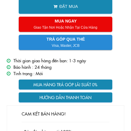
ĐẶT MUA
MUA NGAY
Giao Tận Nơi Hoặc Nhận Tại Cửa Hàng
TRẢ GÓP QUA THẺ
Visa, Master, JCB
Thời gian giao hàng đến bạn: 1-3 ngày
Bảo hành :
24 tháng
Tình trạng :
Mới
MUA HÀNG TRẢ GÓP LÃI SUẤT 0%
HƯỚNG DẪN THANH TOÁN
CAM KẾT BÁN HÀNG!