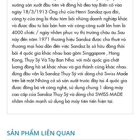
xưởng sản xuất đầu tiên về đồng hồ đeo tay.Biến cố vào
ngày 18/3/1913 Ông chủ của Henri Sandoz qua đời,
công ty của ông bị thâu tóm bởi những doanh nghiệp khác
và được đàu tư bài bản hơn với công công suất lớn hơn là
4000 chiếc / ngày nhằm phục vụ thị trường châu âu.Sau
này đến năm 1971 thương hiệu Sandoz được cho thuê và
thương mại hóa dẫn đến việc Sandoz bị sở hữu đồng thời
bởi 4 quốc gia khác nhau bao gồm Singgapore , Hong
Kong, Thụy Sỹ Và Tây Ban Nha. với mỗi quốc gia chất
lượng đồng hồ sẽ khác nhau và giá thành cũng khác nhau.
đứng đầu vẫn là Sandoz Thụy Sỹ với dòng chữ Swiss Made
trên bề mặt.Những cở sở sản xuất trước đây tại 4 quốc gia
được đồng bộ về công nghệ, sử dụng chung 1 dòng máy
cao cấp của Sandoz Thụy Sỹ và dòng chữ SWISS MADE
nhằm nhấn mạnh sử dụng bộ máy tiên tiến hiện tại.
SẢN PHẨM LIÊN QUAN