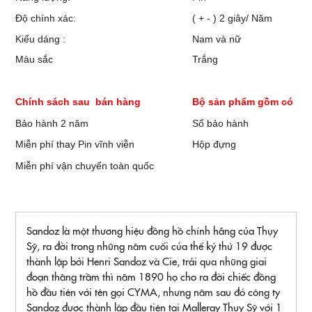
Độ chính xác:
( + - ) 2 giây/ Năm
Kiểu dáng :
Nam và nữ
Màu sắc
Trắng
Chính sách sau bán hàng
Bộ sản phẩm gồm có
Bảo hành 2 năm
Sổ bảo hành
Miễn phí thay Pin vĩnh viễn
Hộp đựng
Miễn phí vận chuyển toàn quốc
Sandoz là một thương hiệu đồng hồ chính hãng của Thụy
Sỹ, ra đời trong những năm cuối của thế kỷ thứ 19 được
thành lập bởi Henri Sandoz và Cie, trải qua những giai
đoạn thăng trầm thì năm 1890 họ cho ra đời chiếc đồng
hồ đầu tiên với tên gọi CYMA, nhưng năm sau đó công ty
Sandoz được thành lập đầu tiện tại Malleray Thụy Sỹ với 1