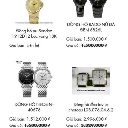
ĐỒNG HỒ RADO NỮ ĐÁ
ĐEN 6826L
Đồng hồ nữ Sandoz
1912D12 bọc vàng 18K
Giá bán:
1.500.000 ₫
Giá bán:
Liên hệ
Giá cũ:
1.500.000 ₫
ĐỒNG HỒ NEOS N-
Đồng hồ đeo tay Le
40676
chateau L03.076.04.6.2
Giá bán:
1.512.000 ₫
Giá bán:
2.996.000 ₫
Giá cũ:
1.680.000 ₫
Giá cũ:
3.329.000 ₫