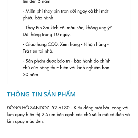
lên đến 5 năm
- Miễn phí thay pin trọn đời ngay cả khi mất
phiếu bảo hành
- Thay Pin
Sai kích cỡ, màu sắc, không ưng ý?
Đổi hàng trong 10 ngày.
- Giao hàng COD: Xem hàng - Nhận hàng -
Trả tiền tại nhà.
- Sản phẩm được bảo trì - bảo hành do chính
chủ cửa hàng thực hiện với kinh nghiệm hơn
20 năm.
THÔNG TIN SẢN PHẨM
ĐỒNG HỒ SANDOZ 52-6130 - Kiểu dáng mặt bầu cong với
kim quay hiển thị 2,5kim bên cạnh các chữ số la mã cổ điển và
kim quay màu đen.