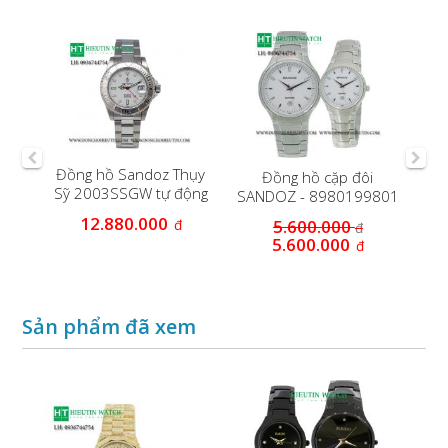
Đồng hồ Sandoz Thụy
 51-
Đồng hồ cặp đôi
Đồ
Sỹ 2003SSGW tự động
8K
SANDOZ - 8980199801
S
12.880.000
đ
5.600.000
đ
5.600.000
đ
Sản phẩm đã xem