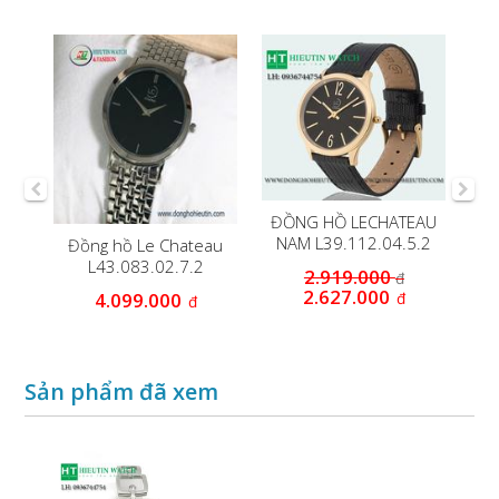
EAU
ĐỒNG HỒ LECHATEAU
.2
NAM L39.112.04.5.2
Đồng hồ Le Chateau
Đ
L43.083.02.7.2
2.919.000
đ
2.627.000
đ
4.099.000
đ
Sản phẩm đã xem