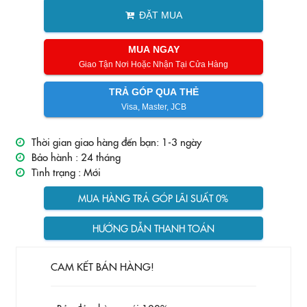
ĐẶT MUA
MUA NGAY
Giao Tận Nơi Hoặc Nhận Tại Cửa Hàng
TRẢ GÓP QUA THẺ
Visa, Master, JCB
Thời gian giao hàng đến bạn: 1-3 ngày
Bảo hành :
24 tháng
Tình trạng :
Mới
MUA HÀNG TRẢ GÓP LÃI SUẤT 0%
HƯỚNG DẪN THANH TOÁN
CAM KẾT BÁN HÀNG!