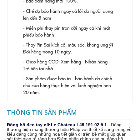
- Bảo đảm hàng mới 100%.
- Chế độ bảo hành ngay cả lỗi do người dùng
lên đến 5 năm
- Miễn phí thay pin trọn đời ngay cả khi mất
phiếu bảo hành
- Thay Pin
Sai kích cỡ, màu sắc, không ưng ý?
Đổi hàng trong 10 ngày.
- Giao hàng COD: Xem hàng - Nhận hàng -
Trả tiền tại nhà.
- Sản phẩm được bảo trì - bảo hành do chính
chủ cửa hàng thực hiện với kinh nghiệm hơn
20 năm.
THÔNG TIN SẢN PHẨM
Đồng hồ đeo tay nữ Le Chateau L49.191.02.5.1
- Dòng
thương hiệu mang thương hiệu Pháp với thiết kế sang trong về
kiểu dáng cùng những họa tiết giản dị trên bề mặt giúp quan
sát thời gian rõ ràng hơn.Điểm nhấn chính cho gu đồng hồ