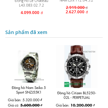
.2
NAM L39.112.04.5.2
Đồng hồ Le Chateau
Đ
L43.083.02.7.2
2.919.000
đ
2.627.000
đ
4.099.000
đ
Sản phẩm đã xem
Đồng hồ Nam Seiko 5
Sport SNZJ55K1
Đồng hồ Citizen BL5250-
02L - PERPETUAL
Giá bán:
5.320.000 ₫
CALENDAR
Giá cũ:
5.600.000 ₫
Giá bán:
10.200.000 ₫
CHRONOGRAPH