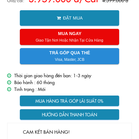
Giá/cái:
4.399.000 đ
ĐẶT MUA
MUA NGAY
Giao Tận Nơi Hoặc Nhận Tại Cửa Hàng
TRẢ GÓP QUA THẺ
Visa, Master, JCB
Thời gian giao hàng đến bạn: 1-3 ngày
Bảo hành :
60 tháng
Tình trạng :
Mới
MUA HÀNG TRẢ GÓP LÃI SUẤT 0%
HƯỚNG DẪN THANH TOÁN
CAM KẾT BÁN HÀNG!