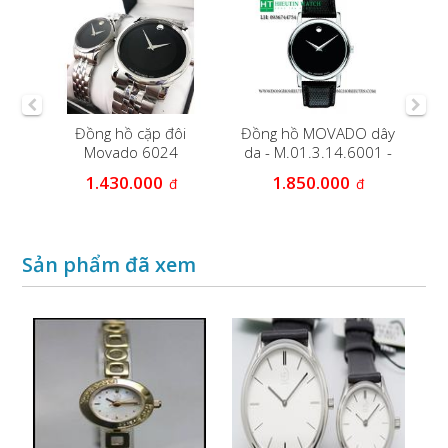
O
Đồng hồ cặp đôi
Đồng hồ MOVADO dây
Đồ
Movado 6024
da - M.01.3.14.6001 -
d
Vỏ trắng
1.430.000
1.850.000
đ
đ
Sản phẩm đã xem