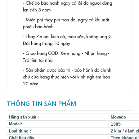
- Chế độ bảo hành ngay cả lỗi do người dùng
lên đến 5 năm
- Miễn phí thay pin trọn đời ngay cả khi mất
phiếu bảo hành
- Thay Pin
Sai kích cỡ, màu sắc, không ưng ý?
Đổi hàng trong 10 ngày.
- Giao hàng COD: Xem hàng - Nhận hàng -
Trả tiền tại nhà.
- Sản phẩm được bảo trì - bảo hành do chính
chủ cửa hàng thực hiện với kinh nghiệm hơn
20 năm.
THÔNG TIN SẢN PHẨM
Hãng sản xuất
:
Movado
Model:
1385
Loại dùng
:
2 kim / dành 
Chất liệu dây
:
Thép không gỉ