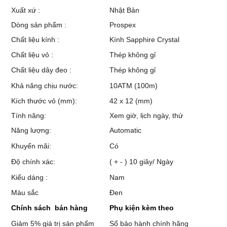
Xuất xứ :
Nhật Bản
Dòng sản phẩm :
Prospex
Chất liệu kính :
Kính Sapphire Crystal
Chất liệu vỏ :
Thép không gỉ
Chất liệu dây đeo :
Thép không gỉ
Khả năng chịu nước:
10ATM (100m)
Kích thước vỏ (mm):
42 x 12 (mm)
Tính năng:
Xem giờ, lịch ngày, thứ
Năng lượng:
Automatic
Khuyến mãi:
Có
Độ chính xác:
( + - ) 10 giây/ Ngày
Kiểu dáng :
Nam
Màu sắc
Đen
Chính sách bán hàng
Phụ kiện kèm theo
Giảm 5% giá trị sản phẩm
Sổ bảo hành chính hãng