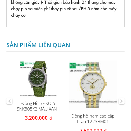
không cần giấy )- Thời gian bảo hành 24 tháng cho máy
chạy pin và miễn phí thay pin về sau/BH 5 năm cho máy
chạy cơ.
SẢN PHẨM LIÊN QUAN
nh
Đồng Hồ SEIKO 5
Đ
s
SNK805K2 MÀU XANH
en
QUÂN ĐỘI
Đồng hồ nam cao cấp
3.200.000
đ
Titan 1223BM01
2.800.000
đ