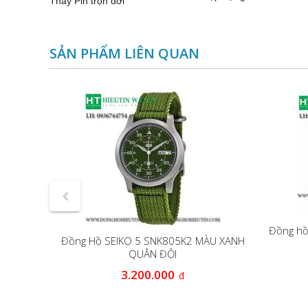
Thay Pin trọn đời
SẢN PHẨM LIÊN QUAN
Đồng hồ
rẻ Neos
Đồng Hồ SEIKO 5 SNK805K2 MÀU XANH
QUÂN ĐỘI
0
3.200.000
đ
đ