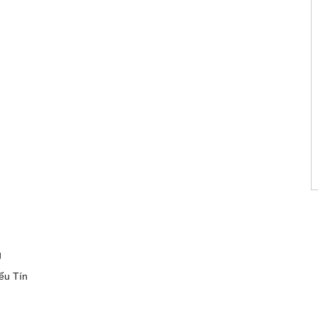
g
ếu Tín