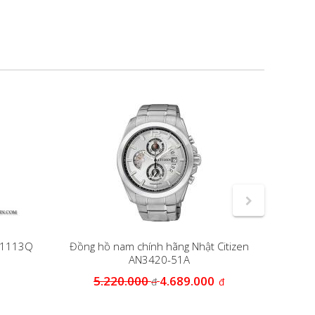
.1113Q
Đồng hồ nam chính hãng Nhật Citizen
Đồng
AN3420-51A
5.220.000
4.689.000
1
đ
đ