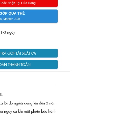
 Hoặc Nhận Tại Cửa Hàng
GÓP QUA THẺ
a, Master, JCB
 1-3 ngày
RẢ GÓP LÃI SUẤT 0%
DẪN THANH TOÁN
%.
ả lỗi do người dùng lên đến 5 năm
 đời ngay cả khi mất phiếu bảo hành