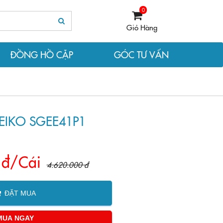
0
Giỏ Hàng
ĐỒNG HỒ CẶP
GÓC TƯ VẤN
IKO SGEE41P1
 đ/Cái
4.620.000 đ
ĐẶT MUA
MUA NGAY