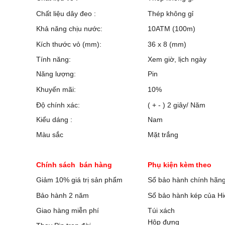
Chất liệu dây đeo :
Thép không gỉ
Khả năng chịu nước:
10ATM (100m)
Kích thước vỏ (mm):
36 x 8 (mm)
Tính năng:
Xem giờ, lịch ngày
Năng lượng:
Pin
Khuyến mãi:
10%
Độ chính xác:
( + - ) 2 giây/ Năm
Kiểu dáng :
Nam
Màu sắc
Mặt trắng
Chính sách bán hàng
Phụ kiện kèm theo
Giảm 10% giá trị sản phẩm
Sổ bảo hành chính hãn
Bảo hành 2 năm
Sổ bảo hành kép của Hi
Giao hàng miễn phí
Túi xách
Hộp đựng