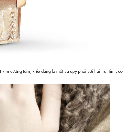
kim cương tấm, kiểu dáng lạ mắt và quý phái với hai trái tim , có