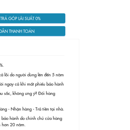
RẢ GÓP LÃI SUẤT 0%
DẪN THANH TOÁN
%.
ả lỗi do người dùng lên đến 5 năm
 đời ngay cả khi mất phiếu bảo hành
àu sắc, không ưng ý? Đổi hàng
g - Nhận hàng - Trả tiền tại nhà.
- bảo hành do chính chủ cửa hàng
ệm hơn 20 năm.