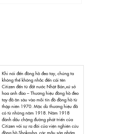
Khi nói đến đồng hồ đeo tay, chúng ta
không thể không nhắc đến cái tên
Citizen đến từ đất nước Nhật Bản,xứ sở
hoa anh đào – Thương hiệu đồng hồ đeo
tay đã ăn sâu vào mỗi tín đồ đồng hồ từ
thập niên 1970. Mặc dù thương hiệu đã
có từ những năm 1918. Năm 1918
đánh dấu chặng đường phát triển của
Citizen với sự ra đời của viện nghiên cứu
đồng hồ Shokosha, các mẫu sản phẩm