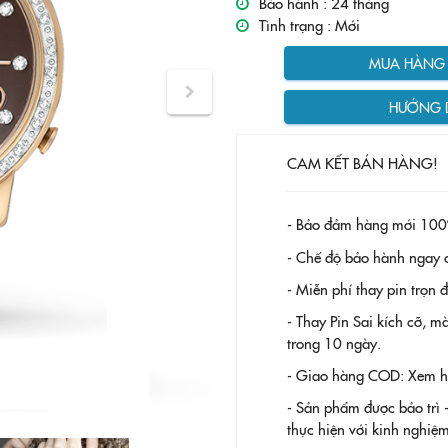
Bảo hành :
24 tháng
Tình trạng :
Mới
MUA HÀNG T
HƯỚNG 
CAM KẾT BÁN HÀNG!
- Bảo đảm hàng mới 100
- Chế độ bảo hành ngay c
- Miễn phí thay pin trọn
- Thay Pin
Sai kích cỡ, m
trong 10 ngày.
- Giao hàng COD: Xem hàn
- Sản phẩm được bảo trì 
thực hiện với kinh nghi