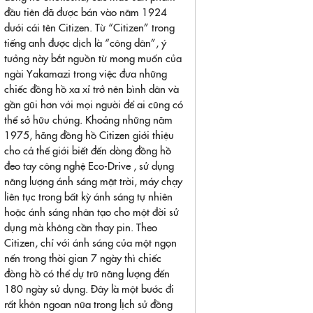
đầu tiên đã được bán vào năm 1924
dưới cái tên Citizen. Từ “Citizen” trong
tiếng anh được dịch là “công dân”, ý
tưởng này bắt nguồn từ mong muốn của
ngài Yakamazi trong việc đưa những
chiếc đồng hồ xa xỉ trở nên bình dân và
gần gũi hơn với mọi người để ai cũng có
thể sở hữu chúng. Khoảng những năm
1975, hãng đồng hồ Citizen giới thiệu
cho cả thế giới biết đến dòng đồng hồ
đeo tay công nghệ Eco-Drive , sử dụng
năng lượng ánh sáng mặt trời, máy chạy
liên tục trong bất kỳ ánh sáng tự nhiên
hoặc ánh sáng nhân tạo cho một đời sử
dụng mà không cần thay pin. Theo
Citizen, chỉ với ánh sáng của một ngọn
nến trong thời gian 7 ngày thì chiếc
đòng hồ có thể dự trữ năng lượng đến
180 ngày sử dụng. Đây là một bước đi
rất khôn ngoan nữa trong lịch sử đồng