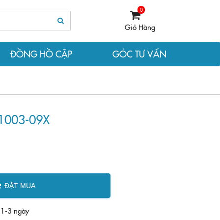
0
Giỏ Hàng
ĐỒNG HỒ CẶP
GÓC TƯ VẤN
V1003-09X
ĐẶT MUA
 1-3 ngày