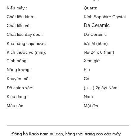
Kiểu máy :
Quartz
Chất liệu kính :
Kính Sapphire Crystal
Đá Ceramic
Chất liệu vỏ :
Chất liệu dây đeo :
Đá Ceramic
Khả năng chịu nước:
5ATM (50m)
Kích thước vỏ (mm):
Nữ 24 x 6 (mm)
Tính năng:
Xem giờ
Năng lượng:
Pin
Khuyến mãi:
Có
Độ chính xác:
( + - ) 2giây/ Năm
Kiểu dáng :
Nam
Màu sắc
Mặt đen
Đồng hồ Rado nam nữ đẹp, hàng thời trang cao cấp máy