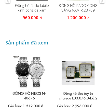
á
Đồng hồ Rado Jubilé
ĐỒNG HỒ RADO CONG
Đ
aph
kính cong đá xám
VÀNG NAM R.23769
960.000
1.200.000
đ
đ
Sản phẩm đã xem
ĐỒNG HỒ NEOS N-
Đồng hồ đeo tay Le
40676
chateau L03.076.04.6.2
Giá bán:
1.512.000 ₫
Giá bán:
2.996.000 ₫