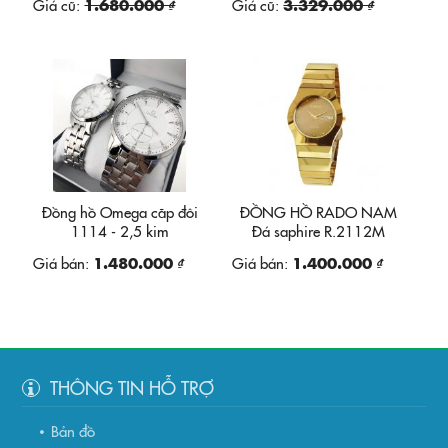
Giá cũ:
1.680.000 ₫
Giá cũ:
3.329.000 ₫
Đồng hồ Omega căp đôi
ĐỒNG HỒ RADO NAM
1114 - 2,5 kim
Đá saphire R.2112M
Giá bán:
1.480.000 ₫
Giá bán:
1.400.000 ₫
THÔNG TIN HỖ TRỢ
Bản đồ