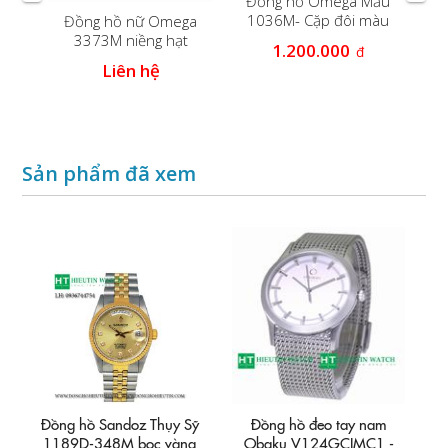
Đồng hồ Omega Mẫu
Đồn
1036M- Cặp đôi màu
Đồng hồ nữ Omega
trắng
3373M niềng hạt
1.200.000
đ
m
Liên hệ
Sản phẩm đã xem
Đồng hồ Sandoz Thụy Sỹ
Đồng hồ đeo tay nam
1189D-348M bọc vàng
Obaku V124GCIMC1 -