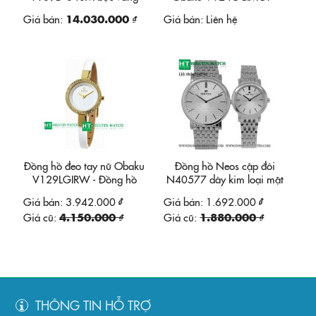
18K tự động
Dây hợp kim trắng đan lưới
Giá bán:
14.030.000 ₫
Giá bán:
Liên hệ
Đồng hồ đeo tay nữ Obaku
Đồng hồ Neos cặp đôi
V129LGIRW - Đồng hồ
N40577 dây kim loại mặt
mặt vàng đính đá
trắng
Giá bán:
3.942.000 ₫
Giá bán:
1.692.000 ₫
Giá cũ:
4.150.000 ₫
Giá cũ:
1.880.000 ₫
THÔNG TIN HỖ TRỢ