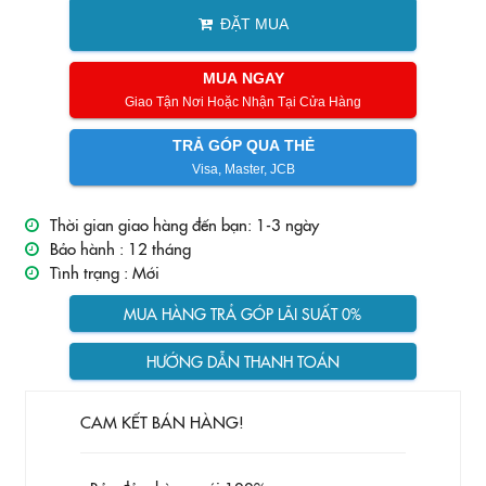
ĐẶT MUA
MUA NGAY
Giao Tận Nơi Hoặc Nhận Tại Cửa Hàng
TRẢ GÓP QUA THẺ
Visa, Master, JCB
Thời gian giao hàng đến bạn: 1-3 ngày
Bảo hành :
12 tháng
Tình trạng :
Mới
MUA HÀNG TRẢ GÓP LÃI SUẤT 0%
HƯỚNG DẪN THANH TOÁN
CAM KẾT BÁN HÀNG!