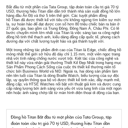
Bắt đầu từ một phần của Tata Group, tập đoàn toàn cầu trị giá 70 tỷ
USD, thương hiệu
Titan
dần dần trở thành nhà sản xuất đồng hồ lớn
hàng đầu Ấn Độ và thứ 5 trên thế giới. Các tuyệt phẩm đồng
hồ
Titan
đã được thiết kế với tiêu chí không ngừng tìm kiếm sự mới
lạ, sự hoàn hảo để đạt được con số hơn 80 triệu chiếc bán ra bán ở
27 quốc gia, bao gồm cả Trung Đông, Đông Nam Á, Châu Phi. Có lẽ
bước chuyển mình lớn nhất của Titan là việc sáng tạo ra công nghệ
đồng hồ tinh thể thạch anh, kiểu dáng đẳng cấp quốc tế, phong cách
đương đại với chất lượng tuyệt hảo và giá thành tuyệt vời.
Một trong những tác phẩm đỉnh cao của Titan là
Edge, chiếc đồng hồ
mỏng nhất thế giới sở hữu độ dày chỉ 1.15 mm, một viên ngọc trang
nhã với tính năng chống nước vượt trội. Kiệt tác của công nghệ và
thiết kế này vừa nhận giải thưởng Thiết Kế Đẹp Nhất trong hạng mục
Sản Phẩm Phong Cách Sống của cuộc thi thiết kế thường niên tổ
chức bởi Business World và NID. Ngoài ra, hai dòng sản phẩm làm
nên tên tuổi của
Titan
là dòng
Braille Watch, biểu tượng của sự độc
lập, uy quyền thông qua bộ vỏ được thiết kế tinh xảo, đầy mạnh mẽ,
đẳng cấp; và
HTSE Watches
nổi bật với thuật giả kim và được cung
cấp năng lượng bởi ánh sáng vừa yếu ớt vừa lung linh của một ngọn
nến hoặc ánh sáng chớp tắt từ màn hình điện thoại di động của bạn.
Đồng hồ Titan Bắt đầu từ một phần của Tata Group, tập
đoàn toàn cầu trị giá 70 tỷ USD, thương hiệu Titan dần