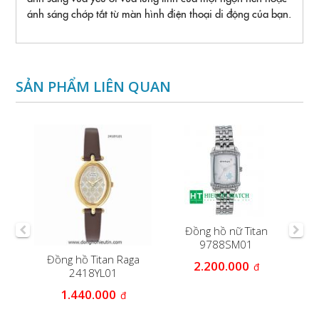
ánh sáng chớp tắt từ màn hình điện thoại di động của bạn.
SẢN PHẨM LIÊN QUAN
Đồng hồ nữ Titan
9788SM01
ga
Đồng hồ Titan Raga
ĐỒ
2.200.000
đ
2418YL01
1.440.000
đ