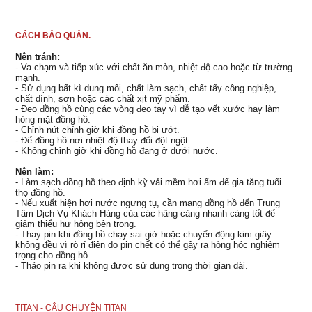
CÁCH BẢO QUẢN.
Nên tránh:
- Va chạm và tiếp xúc với chất ăn mòn, nhiệt độ cao hoặc từ trường
mạnh.
- Sử dụng bất kì dung môi, chất làm sạch, chất tẩy công nghiệp,
chất dính, sơn hoặc các chất xịt mỹ phẩm.
- Đeo đồng hồ cùng các vòng đeo tay vì dễ tạo vết xước hay làm
hỏng mặt đồng hồ.
- Chỉnh nút chỉnh giờ khi đồng hồ bị ướt.
- Để đồng hồ nơi nhiệt độ thay đổi đột ngột.
- Không chỉnh giờ khi đồng hồ đang ở dưới nước.
Nên làm:
- Làm sạch đồng hồ theo định kỳ vải mềm hơi ẩm để gia tăng tuổi
thọ đồng hồ.
- Nếu xuất hiện hơi nước ngưng tụ, cần mang đồng hồ đến Trung
Tâm Dịch Vụ Khách Hàng của các hãng càng nhanh càng tốt để
giảm thiểu hư hỏng bên trong.
- Thay pin khi đồng hồ chạy sai giờ hoặc chuyển động kim giây
không đều vì rò rỉ điện do pin chết có thể gây ra hỏng hóc nghiêm
trọng cho đồng hồ.
- Tháo pin ra khi không được sử dụng trong thời gian dài.
TITAN - CÂU CHUYỆN TITAN