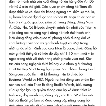
dần trở thành nhà sản xuất đồng hồ lớn hàng đầu Ấn Độ
và thứ 5 trên thế giới. Các tuyệt phẩm đồng hồ Titan đã
được thiết kế với tiêu chí không ngừng tìm kiếm sự mới lạ,
sự hoàn hảo để đạt được con số hơn 80 triệu chiếc bán ra
bán ở 27 quốc gia, bao gồm cả Trung Đông, Đông Nam
Á, Châu Phi. Có lẽ bước chuyển mình lớn nhất của Titan là
việc sáng tạo ra công nghệ đồng hồ tinh thể thạch anh,
kiểu dáng đẳng cấp quốc tế, phong cách đương đại với
chất lượng tuyệt hảo và giá thành tuyệt vời.Một trong
những tác phẩm đỉnh cao của Titan là Edge, chiếc đồng hồ
mỏng nhất thế giới sở hữu độ dày chỉ 1.15 mm, một viên
ngọc trang nhã với tính năng chống nước vượt trội. Kiệt
tác của công nghệ và thiết kế này vừa nhận giải thưởng
Thiết Kế Đẹp Nhất trong hạng mục Sản Phẩm Phong Cách
Sống của cuộc thi thiết kế thường niên tổ chức bởi
Business World và NID. Ngoài ra, hai dòng sản phẩm làm
nên tên tuổi của Titan là dòng Braille Watch, biểu tượng
của sự độc lập, uy quyền thông qua bộ vỏ được thiết kế
tinh xảo, đầy mạnh mẽ, đẳng cấp; và HTSE Watches nổi
bật với thuật giả kim và được cung cấp năng lượng bởi
ánh sáng vừa yếu ớt vừa lung linh của một ngọn nến hoặc