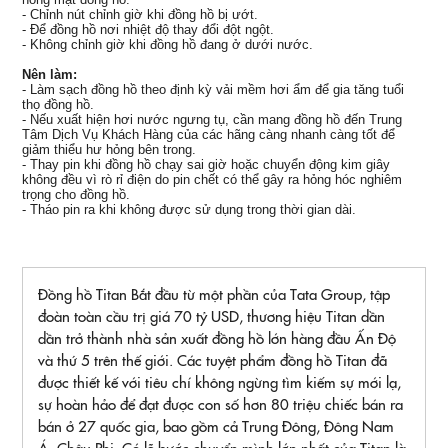
- Chỉnh nút chỉnh giờ khi đồng hồ bị ướt.
- Để đồng hồ nơi nhiệt độ thay đổi đột ngột.
- Không chỉnh giờ khi đồng hồ đang ở dưới nước.
Nên làm:
- Làm sạch đồng hồ theo định kỳ vải mềm hơi ẩm để gia tăng tuổi
thọ đồng hồ.
- Nếu xuất hiện hơi nước ngưng tụ, cần mang đồng hồ đến Trung
Tâm Dịch Vụ Khách Hàng của các hãng càng nhanh càng tốt để
giảm thiểu hư hỏng bên trong.
- Thay pin khi đồng hồ chạy sai giờ hoặc chuyển động kim giây
không đều vì rò rỉ điện do pin chết có thể gây ra hỏng hóc nghiêm
trọng cho đồng hồ.
- Tháo pin ra khi không được sử dụng trong thời gian dài.
Đồng hồ Titan Bắt đầu từ một phần của Tata Group, tập
đoàn toàn cầu trị giá 70 tỷ USD, thương hiệu Titan dần
dần trở thành nhà sản xuất đồng hồ lớn hàng đầu Ấn Độ
và thứ 5 trên thế giới. Các tuyệt phẩm đồng hồ Titan đã
được thiết kế với tiêu chí không ngừng tìm kiếm sự mới lạ,
sự hoàn hảo để đạt được con số hơn 80 triệu chiếc bán ra
bán ở 27 quốc gia, bao gồm cả Trung Đông, Đông Nam
Á, Châu Phi. Có lẽ bước chuyển mình lớn nhất của Titan là