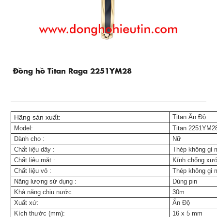
Đồng hồ Titan Raga 2251YM28
Hãng sản xuất:
Titan Ấn Độ
Model:
Titan 2251YM2
Dành cho
:
Nữ
Chất liệu dây
:
Thép không gỉ 
Chất liệu mặt
:
Kính chống xư
Chất liệu vỏ
:
Thép không gỉ 
Năng lượng sử dụng
:
Dùng pin
Khả năng chịu nước
30m
Xuất xứ:
Ấn Độ
Kích thước (mm):
16 x 5 mm