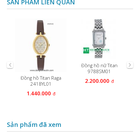
SẢN PHẨM LIÊN QUAN
Đồng hồ nữ Titan
9788SM01
ga
Đồng hồ Titan Raga
ĐỒ
2.200.000
đ
2418YL01
1.440.000
đ
Sản phẩm đã xem