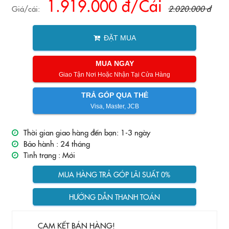
1.919.000 đ/Cái
Giá/cái:
2.020.000 đ
ĐẶT MUA
MUA NGAY
Giao Tận Nơi Hoặc Nhận Tại Cửa Hàng
TRẢ GÓP QUA THẺ
Visa, Master, JCB
Thời gian giao hàng đến bạn: 1-3 ngày
Bảo hành :
24 tháng
Tình trạng :
Mới
MUA HÀNG TRẢ GÓP LÃI SUẤT 0%
HƯỚNG DẪN THANH TOÁN
CAM KẾT BÁN HÀNG!