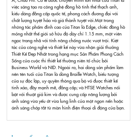
việc sáng tạo ra công nghệ đồng hồ tinh thể thạch anh,
kiểu dáng đẳng cấp quốc tế, phong cách đương đại với
chất lượng tuyệt hảo và giá thành tuyệt vời.Một trong
những tác phẩm đỉnh cao của Titan là Edge, chiếc đồng hồ
mỏng nhất thế giới sở hữu độ dày chỉ 1.15 mm, một viên
ngọc trang nhã với tính năng chống nước vượt trội. Kiệt
tác của công nghệ và thiết kế này vừa nhận giải thưởng
Thiết Kế Đẹp Nhất trong hạng mục Sản Phẩm Phong Cách
Sống của cuộc thi thiết kế thường niên tổ chức bởi
Business World và NID. Ngoài ra, hai dòng sản phẩm làm
nên tên tuổi của Titan là dòng Braille Watch, biểu tượng
của sự độc lập, uy quyền thông qua bộ vỏ được thiết kế
tinh xảo, đầy mạnh mẽ, đẳng cấp; và HTSE Watches nổi
bật với thuật giả kim và được cung cấp năng lượng bởi
ánh sáng vừa yếu ớt vừa lung linh của một ngọn nến hoặc
ánh sáng chớp tắt từ màn hình điện thoại di động của bạn.