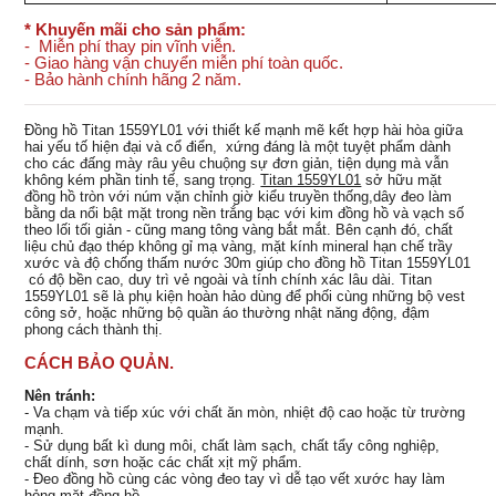
* Khuyến mãi cho sản phẩm:
- Miễn phí thay pin vĩnh viễn.
- Giao hàng vận chuyển miễn phí toàn quốc.
- Bảo hành chính hãng 2 năm.
Đồng hồ Titan 1559YL01 với thiết kế mạnh mẽ kết hợp hài hòa giữa
hai yếu tố hiện đại và cổ điển, xứng đáng là một tuyệt phẩm dành
cho các đấng mày râu yêu chuộng sự đơn giản, tiện dụng mà vẫn
không kém phần tinh tế, sang trọng.
Titan 1559YL01
sở hữu mặt
đồng hồ tròn với núm vặn chỉnh giờ kiểu truyền thống,dây đeo làm
bằng da nổi bật mặt trong nền trắng bạc với kim đồng hồ và vạch số
theo lối tối giản - cũng mang tông vàng bắt mắt. Bên cạnh đó, chất
liệu chủ đạo thép không gỉ mạ vàng, mặt kính mineral hạn chế trầy
xước và độ chống thấm nước 30m giúp cho đồng hồ Titan 1559YL01
có độ bền cao, duy trì vẻ ngoài và tính chính xác lâu dài. Titan
1559YL01 sẽ là phụ kiện hoàn hảo dùng để phối cùng những bộ vest
công sở, hoặc những bộ quần áo thường nhật năng động, đậm
phong cách thành thị.
CÁCH BẢO QUẢN.
Nên tránh:
- Va chạm và tiếp xúc với chất ăn mòn, nhiệt độ cao hoặc từ trường
mạnh.
- Sử dụng bất kì dung môi, chất làm sạch, chất tẩy công nghiệp,
chất dính, sơn hoặc các chất xịt mỹ phẩm.
- Đeo đồng hồ cùng các vòng đeo tay vì dễ tạo vết xước hay làm
hỏng mặt đồng hồ.