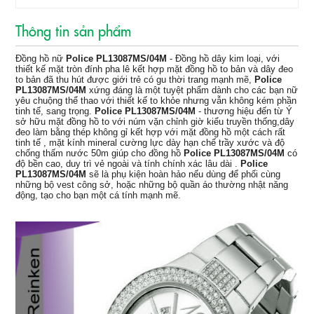
Thông tin sản phẩm
Đồng hồ nữ
Police PL13087MS/04M
- Đồng hồ dây kim loại
,
với
thiết kế mặt tròn đính pha lê kết hợp mặt đồng hồ to bản và dây đeo
to bản đã thu hút được giới trẻ có gu thời trang mạnh mẽ,
Police
PL13087MS/04M
xứng đáng là một tuyệt phẩm dành cho các bạn nữ
yêu chuộng thể thao với thiết kế to khỏe nhưng vẫn không kém phần
tinh tế, sang trọng.
Police PL13087MS/04M
-
thương hiệu đến từ Ý
sở hữu mặt đồng hồ to với núm vặn chỉnh giờ kiểu truyền thống,dây
đeo làm bằng thép không gỉ kết hợp với mặt đồng hồ một cách rất
tinh tế , mặt kính mineral cường lực dày hạn chế trầy xước và độ
chống thấm nước 50m giúp cho đồng hồ
Police PL13087MS/04M
có
độ bền cao, duy trì vẻ ngoài và tính chính xác lâu dài .
Police
PL13087MS/04M
sẽ là phụ kiện hoàn hảo nếu dùng để phối cùng
những bộ vest công sở, hoặc những bộ quần áo thường nhật năng
động, tạo cho bạn một cá tính mạnh mẽ.