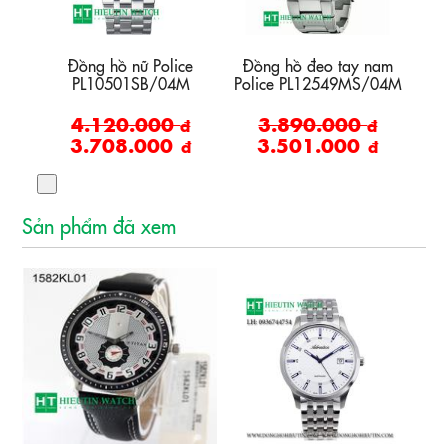
nam
Đồng hồ nữ Police
Đồng hồ đeo tay nam
Đồ
04A
PL10501SB/04M
Police PL12549MS/04M
Po
4.120.000
3.890.000
đ
đ
đ
3.708.000
3.501.000
đ
đ
đ
Sản phẩm đã xem