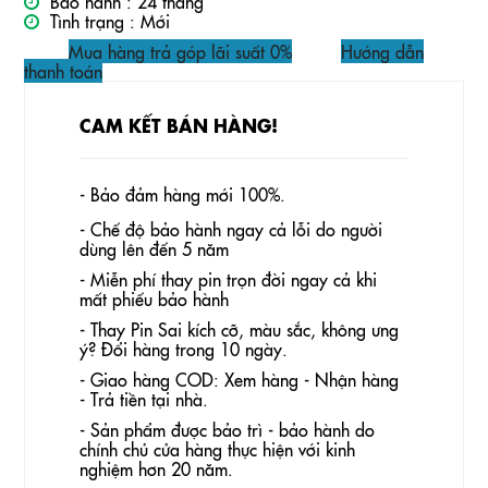
Bảo hành :
24 tháng
Tình trạng :
Mới
Mua hàng trả góp lãi suất 0%
Hướng dẫn
thanh toán
CAM KẾT BÁN HÀNG!
- Bảo đảm hàng mới 100%.
- Chế độ bảo hành ngay cả lỗi do người
dùng lên đến 5 năm
- Miễn phí thay pin trọn đời ngay cả khi
mất phiếu bảo hành
- Thay Pin
Sai kích cỡ, màu sắc, không ưng
ý? Đổi hàng trong 10 ngày.
- Giao hàng COD: Xem hàng - Nhận hàng
- Trả tiền tại nhà.
- Sản phẩm được bảo trì - bảo hành do
chính chủ cửa hàng thực hiện với kinh
nghiệm hơn 20 năm.