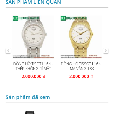
SẢN PHẨM LIÊN QUAN
cao
ĐỒNG HỒ TISOT L164 -
ĐỒNG HỒ TISSOT L164
ĐỒ
THÉP KHÔNG RỈ MẶT
- MẠ VÀNG 18K
TRẮNG
2.000.000
2.000.000
đ
đ
Sản phẩm đã xem