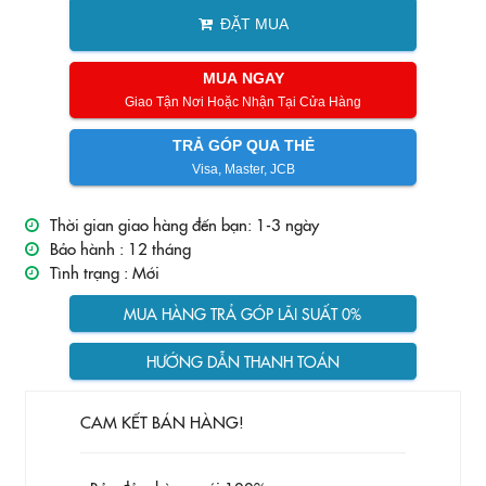
ĐẶT MUA
MUA NGAY
Giao Tận Nơi Hoặc Nhận Tại Cửa Hàng
TRẢ GÓP QUA THẺ
Visa, Master, JCB
Thời gian giao hàng đến bạn: 1-3 ngày
Bảo hành :
12 tháng
Tình trạng :
Mới
MUA HÀNG TRẢ GÓP LÃI SUẤT 0%
HƯỚNG DẪN THANH TOÁN
CAM KẾT BÁN HÀNG!