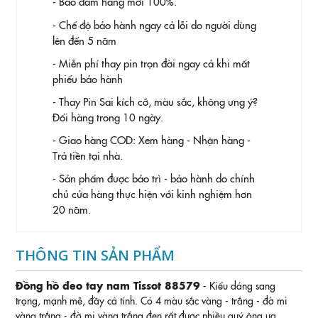
- Bảo đảm hàng mới 100%.
- Chế độ bảo hành ngay cả lỗi do người dùng
lên đến 5 năm
- Miễn phí thay pin trọn đời ngay cả khi mất
phiếu bảo hành
- Thay Pin
Sai kích cỡ, màu sắc, không ưng ý?
Đổi hàng trong 10 ngày.
- Giao hàng COD: Xem hàng - Nhận hàng -
Trả tiền tại nhà.
- Sản phẩm được bảo trì - bảo hành do chính
chủ cửa hàng thực hiện với kinh nghiệm hơn
20 năm.
THÔNG TIN SẢN PHẨM
Đồng hồ đeo tay nam Tissot 88579
- Kiểu dáng sang
trọng, mạnh mẽ, đầy cá tính. Có 4 màu sắc vàng - trắng - đờ mi
vàng trắng - đờ mi vàng trắng đen rất được nhiều quý ông ưa