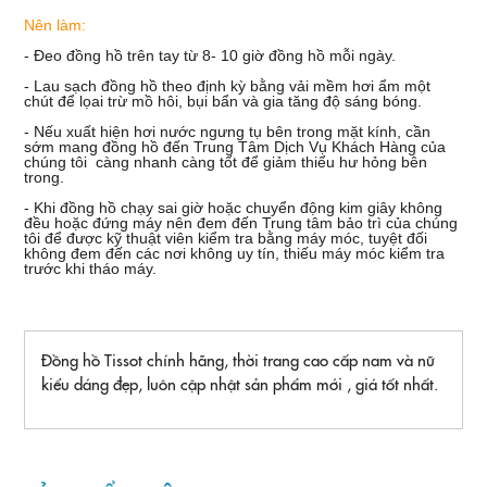
Nên làm:
- Đeo đồng hồ trên tay từ 8- 10 giờ đồng hồ mỗi ngày.
- Lau sạch đồng hồ theo định kỳ bằng vải mềm hơi ẩm một
chút để lọai trừ mồ hôi, bụi bẩn và gia tăng độ sáng bóng.
- Nếu xuất hiện hơi nước ngưng tụ bên trong mặt kính, cần
sớm mang đồng hồ đến Trung Tâm Dịch Vụ Khách Hàng của
chúng tôi càng nhanh càng tốt để giảm thiểu hư hỏng bên
trong.
- Khi đồng hồ chạy sai giờ hoặc chuyển động kim giây không
đều hoặc đứng máy nên đem đến Trung tâm bảo trì của chúng
tôi để được kỹ thuật viên kiểm tra bằng máy móc, tuyệt đối
không đem đến các nơi không uy tín, thiếu máy móc kiểm tra
trước khi tháo máy.
Đồng hồ Tissot chính hãng, thời trang cao cấp nam và nữ
kiểu dáng đẹp, luôn cập nhật sản phẩm mới , giá tốt nhất.