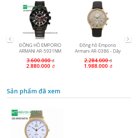
IO
ĐỒNG HỒ EMPORIO
Đồng hồ Emporio
ARMANI AR-5931NM
Armani AR-0386 - Dây
da - Niền vỏ mạ...
3.600.000
2.284.000
đ
đ
2.880.000
1.988.000
đ
đ
Sản phẩm đã xem