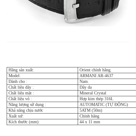
Hãng sản xuất:
Orient chính hãng.
Model:
ARMANI AR-4637
Dành cho
:
Nam.
Chất liệu dây
:
Dây da
Chất liệu mặt
:
Mineral Crystal
Chất liệu vỏ
:
Hợp kim thép 316L
Năng lượng sử dụng
:
AUTOMATIC (TỰ ĐỘNG)
Khả năng chịu nước
5ATM (50m)
Xuất xứ:
Chính hãng
Kích thước (mm):
44 x 11 mm