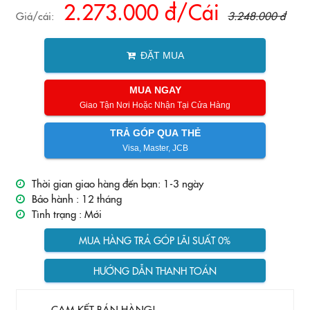
2.273.000 đ/Cái
Giá/cái:
3.248.000 đ
ĐẶT MUA
MUA NGAY
Giao Tận Nơi Hoặc Nhận Tại Cửa Hàng
TRẢ GÓP QUA THẺ
Visa, Master, JCB
Thời gian giao hàng đến bạn: 1-3 ngày
Bảo hành :
12 tháng
Tình trạng :
Mới
MUA HÀNG TRẢ GÓP LÃI SUẤT 0%
HƯỚNG DẪN THANH TOÁN
CAM KẾT BÁN HÀNG!