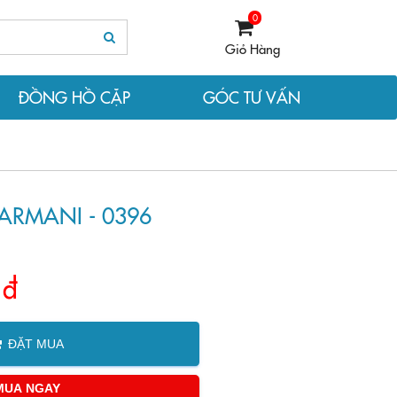
0
Giỏ Hàng
ĐỒNG HỒ CẶP
GÓC TƯ VẤN
ARMANI - 0396
 đ
ĐẶT MUA
MUA NGAY