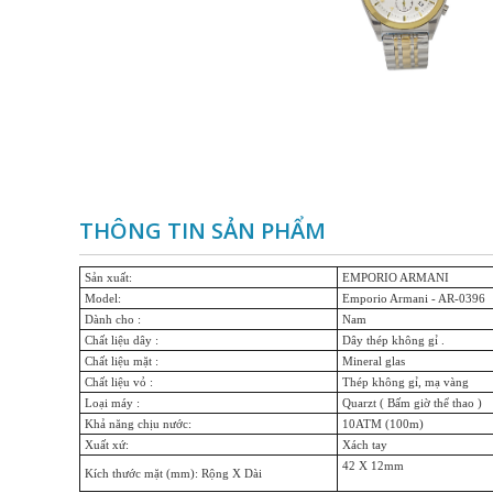
THÔNG TIN SẢN PHẨM
Sản xuất:
EMPORIO ARMANI
Model:
Emporio Armani - AR-0396
Dành cho
:
Nam
Chất liệu dây
:
Dây thép không gỉ .
Chất liệu mặt
:
Mineral glas
Chất liệu vỏ
:
Thép không gỉ, mạ vàng
Loại máy
:
Quarzt ( Bấm giờ thể thao )
Khả năng chịu nước:
10ATM (100m)
Xuất xứ:
Xách tay
42 X 12mm
Kích thước mặt (mm): Rộng X Dài