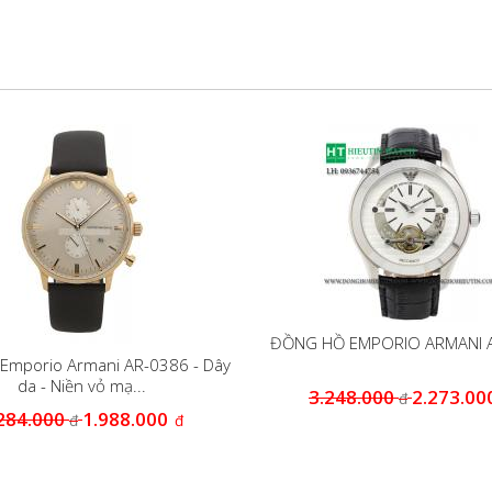
ĐỒNG HỒ EMPORIO ARMANI 
Emporio Armani AR-0386 - Dây
da - Niền vỏ mạ...
3.248.000
2.273.00
đ
284.000
1.988.000
đ
đ