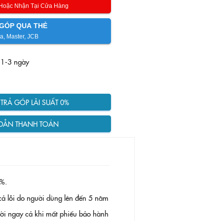
 Hoặc Nhận Tại Cửa Hàng
GÓP QUA THẺ
a, Master, JCB
 1-3 ngày
RẢ GÓP LÃI SUẤT 0%
DẪN THANH TOÁN
%.
ả lỗi do người dùng lên đến 5 năm
 đời ngay cả khi mất phiếu bảo hành