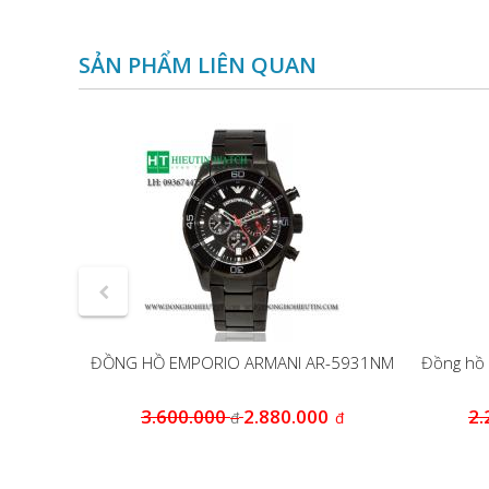
SẢN PHẨM LIÊN QUAN
AR5889
ĐỒNG HỒ EMPORIO ARMANI AR-5931NM
Đồng hồ 
0
3.600.000
2.880.000
2.
đ
đ
đ