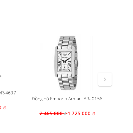
AR-4637
Đồng hồ Emporio Armani AR- 0156
Đồng hồ
0
đ
2.465.000
1.725.000
2
đ
đ