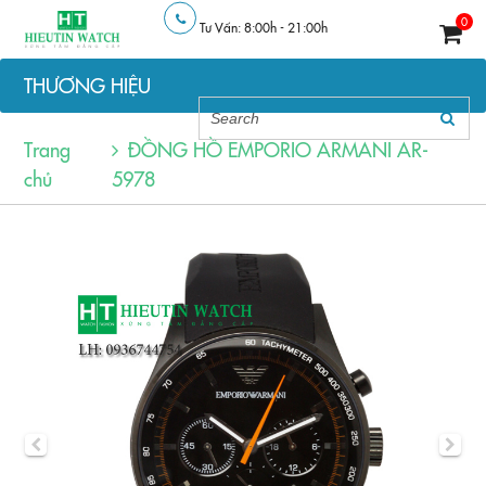
0
Tư Vấn: 8:00h - 21:00h
THƯƠNG HIỆU
Trang
ĐỒNG HỒ EMPORIO ARMANI AR-
chủ
5978