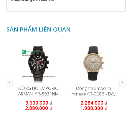
SẢN PHẨM LIÊN QUAN
O
ĐỒNG HỒ EMPORIO
Đồng hồ Emporio
Đ
ARMANI AR-5931NM
Armani AR-0386 - Dây
da - Niền vỏ mạ...
3.600.000
2.284.000
đ
đ
2.880.000
1.988.000
đ
đ