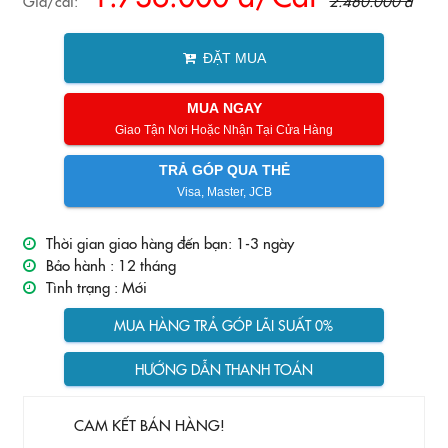
Giá/cái:
2.480.000 đ
ĐẶT MUA
MUA NGAY
Giao Tận Nơi Hoặc Nhận Tại Cửa Hàng
TRẢ GÓP QUA THẺ
Visa, Master, JCB
Thời gian giao hàng đến bạn: 1-3 ngày
Bảo hành :
12 tháng
Tình trạng :
Mới
MUA HÀNG TRẢ GÓP LÃI SUẤT 0%
HƯỚNG DẪN THANH TOÁN
CAM KẾT BÁN HÀNG!