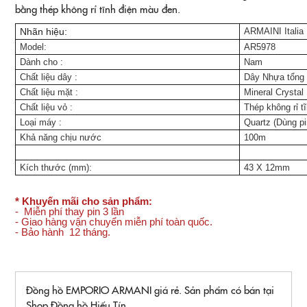
bằng thép không rỉ tĩnh điện màu đen.
Nhãn hiệu:
ARMAINI Italia
Model:
AR5978
Dành cho
:
Nam
Chất liệu dây
:
Dây Nhựa tổng
Chất liệu mặt
:
Mineral Crystal
Chất liệu vỏ
:
Thép không rỉ t
Loại máy :
Quartz (Dùng pi
Khả năng chịu nước
100m
Kích thước (mm):
43 X 12mm
* Khuyến mãi cho sản phẩm:
- Miễn phí thay pin 3 lần
- Giao hàng vận chuyển miễn phí toàn quốc.
- Bảo hành 12 tháng.
Đồng hồ EMPORIO ARMANI giá rẻ. Sản phẩm có bán tại
Shop Đồng hồ Hiếu Tín