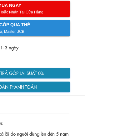
MUA NGAY
 Hoặc Nhận Tại Cửa Hàng
GÓP QUA THẺ
a, Master, JCB
 1-3 ngày
RẢ GÓP LÃI SUẤT 0%
DẪN THANH TOÁN
%.
ả lỗi do người dùng lên đến 5 năm