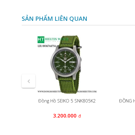
SẢN PHẨM LIÊN QUAN
28K1
Đồng Hồ SEIKO 5 SNK805K2
ĐỒNG H
0
3.200.000
đ
đ