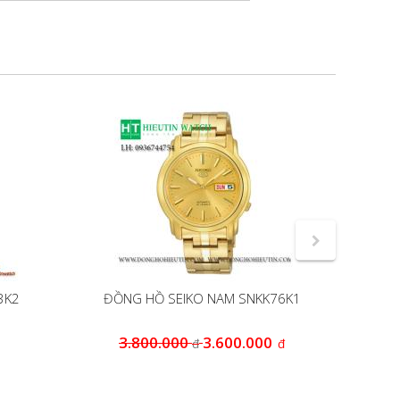
3K2
ĐỒNG HỒ SEIKO NAM SNKK76K1
Đ
3.800.000
3.600.000
6
đ
đ