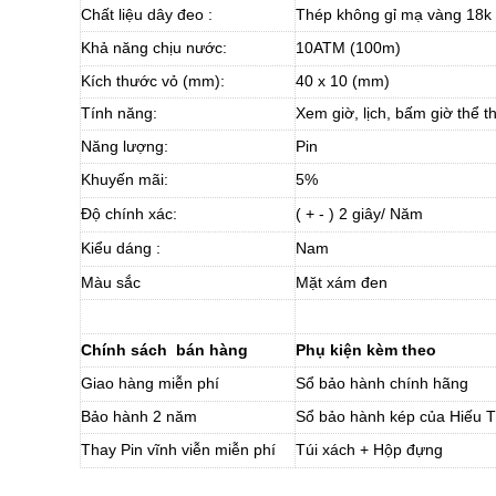
Chất liệu dây đeo :
Thép không gỉ mạ vàng 18k
Khả năng chịu nước:
10ATM (100m)
Kích thước vỏ (mm):
40 x 10 (mm)
Tính năng:
Xem giờ, lịch, bấm giờ thể t
Năng lượng:
Pin
Khuyến mãi:
5%
Độ chính xác:
( + - ) 2 giây/ Năm
Kiểu dáng :
Nam
Màu sắc
Mặt xám đen
Chính sách bán hàng
Phụ kiện kèm theo
Giao hàng miễn phí
Sổ bảo hành chính hãng
Bảo hành 2 năm
Sổ bảo hành kép của Hiếu T
Thay Pin vĩnh viễn miễn phí
Túi xách + Hộp đựng