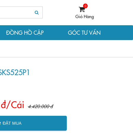
0
Giỏ Hàng
ĐỒNG HỒ CẶP
GÓC TƯ VẤN
SKS525P1
 đ/Cái
4.420.000 đ
ĐẶT MUA