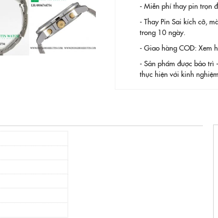
- Miễn phí thay pin trọn
- Thay Pin
Sai kích cỡ, m
trong 10 ngày.
- Giao hàng COD: Xem hàn
- Sản phẩm được bảo trì 
thực hiện với kinh nghi