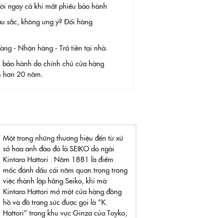
 đời ngay cả khi mất phiếu bảo hành
àu sắc, không ưng ý? Đổi hàng
g - Nhận hàng - Trả tiền tại nhà.
- bảo hành do chính chủ cửa hàng
ệm hơn 20 năm.
Một trong những thương hiệu đến từ xứ
sở hoa anh đào đó là SEIKO do ngài
Kintaro Hattori . Năm 1881 là điểm
mốc đánh dấu cái năm quan trọng trong
việc thành lập hãng Seiko, khi mà
Kintaro Hattori mở một cửa hàng đồng
hồ và đồ trang sức được gọi là “K.
Hattori” trong khu vực Ginza của Toyko,