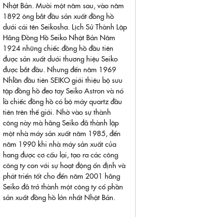
Nhật Bản. Mười một năm sau, vào năm
1892 ông bắt đầu sản xuất đồng hồ
dưới cái tên Seikosha. Lịch Sử Thành Lập
Hãng Đồng Hồ Seiko Nhật Bản Năm
1924 những chiếc đồng hồ đầu tiên
được sản xuất dưới thương hiệu Seiko
được bắt đầu. Nhưng đến năm 1969
Nhlần đầu tiên SEIKO giới thiệu bộ sưu
tập đồng hồ đeo tay Seiko Astron và nó
là chiếc đồng hồ có bộ máy quartz đầu
tiên trên thế giới. Nhờ vào sự thành
công này mà hãng Seiko đã thành lập
một nhà máy sản xuất năm 1985, đến
năm 1990 khi nhà máy sản xuất của
hang được cơ cấu lại, tạo ra các công
công ty con với sự hoạt động ổn định và
phát triển tốt cho đến năm 2001 hãng
Seiko đã trở thành một công ty cổ phần
sản xuất đồng hồ lớn nhất Nhật Bản.