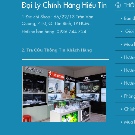
Đại Lý Chính Hãng Hiếu Tín
THÔ
1.Địa chỉ Shop : 66/22/13 Trần Văn
Bản 
Quang, P.10, Q. Tân Bình, TP HCM..
Giới 
Hotline bán hàng: 0936 744 754
Mua h
2.
Tra Cứu Thông Tin Khách Hàng
Hướn
Hướng
Hướn
Phòng
Chính
Mua h
AP Việt Nam
Thuê xe máy nha trang trần phú