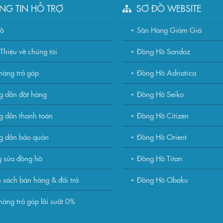
NG TIN HỖ TRỢ
SƠ ĐỒ WEBSITE
đồ
Săn Hàng Giảm Giá
Thiệu về chúng tôi
Đồng Hồ Sandoz
àng trả góp
Đồng Hồ Adriatica
g dẫn đặt hàng
Đồng Hồ Seiko
 dẫn thanh toán
Đồng Hồ Citizen
g dẫn bảo quản
Đồng Hồ Orient
 sửa đồng hồ
Đồng Hồ Titan
 sách bán hàng & đổi trả
Đồng Hồ Obaku
àng trả góp lãi suất 0%