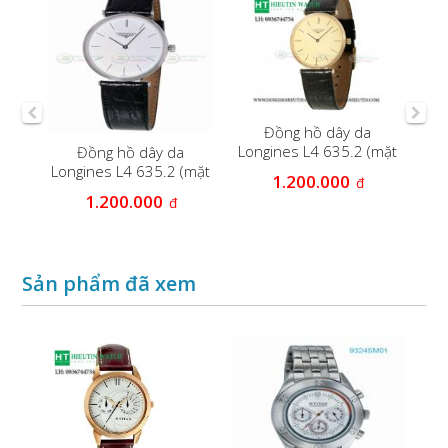
s
Đ
Đồng hồ dây da
63
Longines L4 635.2 (mặt
Đồng hồ dây da
vàng)
Longines L4 635.2 (mặt
1.200.000
đ
trắng )
1.200.000
đ
Sản phẩm đã xem