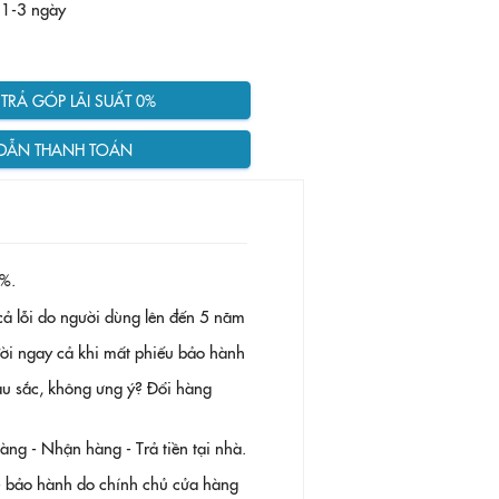
 1-3 ngày
RẢ GÓP LÃI SUẤT 0%
DẪN THANH TOÁN
%.
ả lỗi do người dùng lên đến 5 năm
 đời ngay cả khi mất phiếu bảo hành
àu sắc, không ưng ý? Đổi hàng
g - Nhận hàng - Trả tiền tại nhà.
- bảo hành do chính chủ cửa hàng