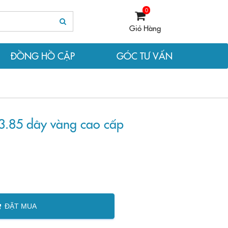
0
Giỏ Hàng
ĐỒNG HỒ CẶP
GÓC TƯ VẤN
3.85 dây vàng cao cấp
ĐẶT MUA