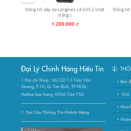
Đồng hồ dây da Longines L4 635.2 (mặt
Đồng hồ 
trắng )
.78.6
1.200.000
đ
Đại Lý Chính Hãng Hiếu Tín
THÔ
1.Địa chỉ Shop : 66/22/13 Trần Văn
Bản 
Quang, P.10, Q. Tân Bình, TP HCM..
Giới 
Hotline bán hàng: 0936 744 754
Mua h
2.
Tra Cứu Thông Tin Khách Hàng
Hướn