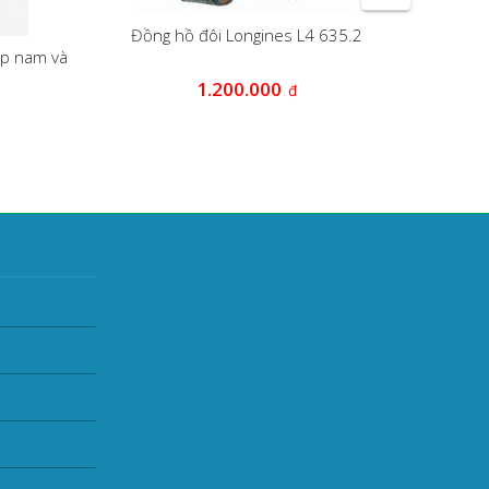
Đồng hồ đôi Longines L4 635.2
ặp nam và
ĐỒNG
1.200.000
đ