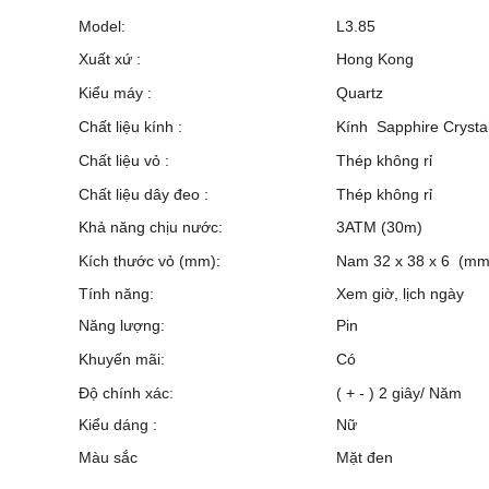
Model:
L3.85
Xuất xứ :
Hong Kong
Kiểu máy :
Quartz
Chất liệu kính :
Kính Sapphire Crysta
Chất liệu vỏ :
Thép không rỉ
Chất liệu dây đeo :
Thép không rỉ
Khả năng chịu nước:
3ATM (30m)
Kích thước vỏ (mm):
Nam 32 x 38 x 6 (mm
Tính năng:
Xem giờ, lịch ngày
Năng lượng:
Pin
Khuyến mãi:
Có
Độ chính xác:
( + - ) 2 giây/ Năm
Kiểu dáng :
Nữ
Màu sắc
Mặt đen