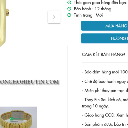
Thời gian giao hàng đến bạn:
Bảo hành :
12 tháng
Tình trạng :
Mới
MUA HÀNG T
HƯỚNG 
CAM KẾT BÁN HÀNG!
- Bảo đảm hàng mới 100
- Chế độ bảo hành ngay c
- Miễn phí thay pin trọn
- Thay Pin
Sai kích cỡ, m
trong 10 ngày.
- Giao hàng COD: Xem hàn
- Sản phẩm được bảo trì 