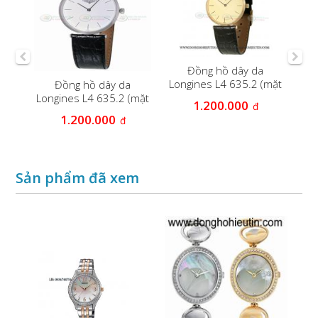
s
Đ
Đồng hồ dây da
63
Longines L4 635.2 (mặt
Đồng hồ dây da
vàng)
Longines L4 635.2 (mặt
1.200.000
đ
trắng )
1.200.000
đ
Sản phẩm đã xem