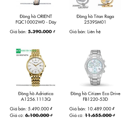
Đồng hồ ORIENT
Đồng hồ Titan Raga
FQC10002W0 - Dây
2539SM01
Domi
Giá bán:
5.390.000 ₫
Giá bán:
Liên hệ
Đồng hồ Adriatica
Đồng hồ Citizen Eco Drive
A1256.1113Q
FB1220-53D
Giá bán:
5.490.000 ₫
Giá bán:
10.489.000 ₫
Giá cũ:
6.100.000 ₫
Giá cũ:
11.655.000 ₫