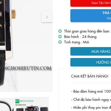
Giao Tận Nơi
TRẢ 
Vis
Thời gian giao hàng đến bạn:
Bảo hành :
24 tháng
Tình trạng :
Mới
MUA HÀNG T
HƯỚNG 
CAM KẾT BÁN HÀNG!
- Bảo đảm hàng mới 100
- Chế độ bảo hành ngay c
- Miễn phí thay pin trọn