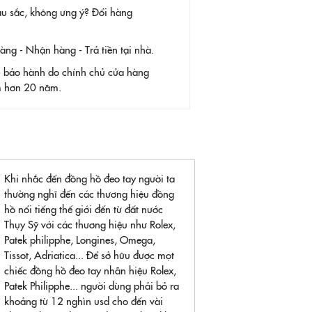
àu sắc, không ưng ý? Đổi hàng
g - Nhận hàng - Trả tiền tại nhà.
- bảo hành do chính chủ cửa hàng
ệm hơn 20 năm.
Khi nhắc đến đồng hồ đeo tay người ta
thường nghĩ đến các thương hiệu đồng
hồ nổi tiếng thế giới đến từ đất nước
Thụy Sỹ với các thương hiệu như Rolex,
Patek philipphe, Longines, Omega,
Tissot, Adriatica... Để sở hữu được mọt
chiếc đồng hồ đeo tay nhãn hiệu Rolex,
Patek Philipphe... người dùng phải bỏ ra
khoảng từ 12 nghìn usd cho đến vài