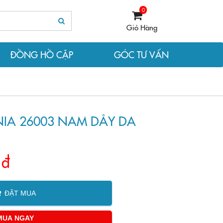
0
Giỏ Hàng
ĐỒNG HỒ CẶP
GÓC TƯ VẤN
A 26003 NAM DÂY DA
 đ
ĐẶT MUA
MUA NGAY