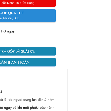
 Hoặc Nhận Tại Cửa Hàng
GÓP QUA THẺ
a, Master, JCB
 1-3 ngày
RẢ GÓP LÃI SUẤT 0%
DẪN THANH TOÁN
%.
ả lỗi do người dùng lên đến 5 năm
 đời ngay cả khi mất phiếu bảo hành