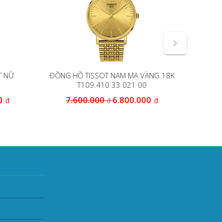
T NỮ
ĐỒNG HỒ TISSOT NAM MẠ VÀNG 18K
Đồng h
T109.410 33 021 00
0
7.600.000
6.800.000
10
đ
đ
đ