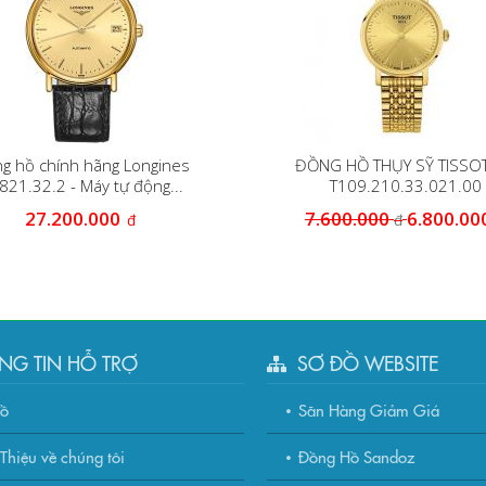
g hồ chính hãng Longines
ĐỒNG HỒ THỤY SỸ TISSO
821.32.2 - Máy tự động...
T109.210.33.021.00
27.200.000
7.600.000
6.800.00
đ
đ
NG TIN HỖ TRỢ
SƠ ĐỒ WEBSITE
đồ
Săn Hàng Giảm Giá
Thiệu về chúng tôi
Đồng Hồ Sandoz