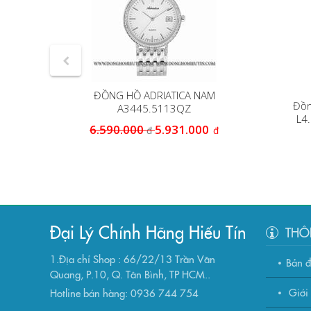
ĐỒNG HỒ ADRIATICA NAM
 NAM
Đồn
A3445.5113QZ
L4.
6.590.000
5.931.000
đ
đ
Đại Lý Chính Hãng Hiếu Tín
THÔ
1.Địa chỉ Shop : 66/22/13 Trần Văn
Bản 
Quang, P.10, Q. Tân Bình, TP HCM..
Giới 
Hotline bán hàng: 0936 744 754