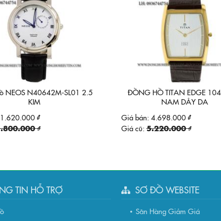
ồ NEOS N40642M-SL01 2.5
ĐỒNG HỒ TITAN EDGE 104
KIM
NAM DÂY DA
1.620.000 ₫
Giá bán:
4.698.000 ₫
.800.000 ₫
Giá cũ:
5.220.000 ₫
NG TIN HỖ TRỢ
SƠ ĐỒ WEBSITE
đồ
Săn Hàng Giảm Giá