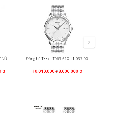
T NỮ
Đồng hồ Tissot T063.610.11.037.00
ĐỒNG H
0
10.010.000
8.000.000
đ
đ
đ