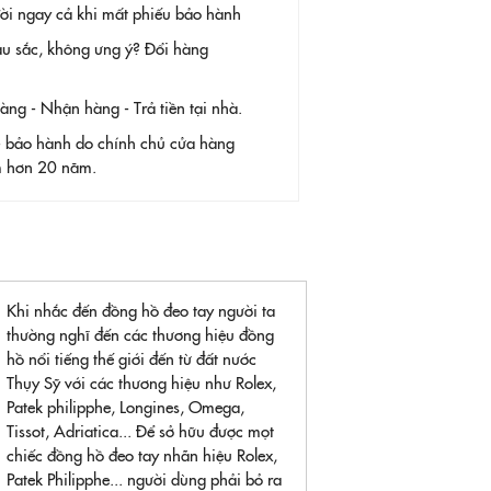
 đời ngay cả khi mất phiếu bảo hành
àu sắc, không ưng ý? Đổi hàng
g - Nhận hàng - Trả tiền tại nhà.
- bảo hành do chính chủ cửa hàng
ệm hơn 20 năm.
Khi nhắc đến đồng hồ đeo tay người ta
thường nghĩ đến các thương hiệu đồng
hồ nổi tiếng thế giới đến từ đất nước
Thụy Sỹ với các thương hiệu như Rolex,
Patek philipphe, Longines, Omega,
Tissot, Adriatica... Để sở hữu được mọt
chiếc đồng hồ đeo tay nhãn hiệu Rolex,
Patek Philipphe... người dùng phải bỏ ra