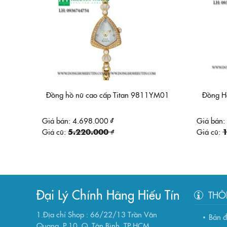
Đồng hồ nữ cao cấp Titan 9811YM01
Đồng H
Giá bán:
4.698.000 ₫
Giá bán:
Giá cũ:
5.220.000 ₫
Giá cũ:
1
Đại Lý Chính Hãng Hiếu Tín
THÔ
1.Địa chỉ Shop : 66/22/13 Trần Văn
Bản 
Quang, P.10, Q. Tân Bình, TP HCM..