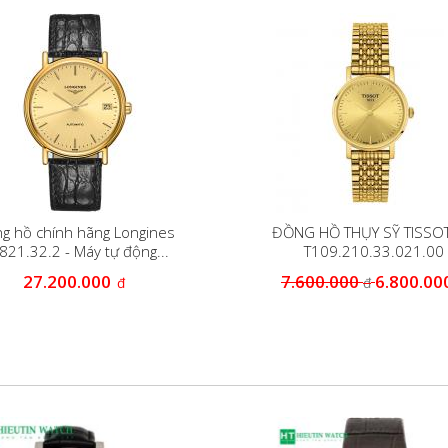
g hồ chính hãng Longines
ĐỒNG HỒ THỤY SỸ TISSO
821.32.2 - Máy tự động...
T109.210.33.021.00
27.200.000
7.600.000
6.800.00
đ
đ