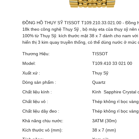
ĐỒNG HỒ THỤY SỸ TISSOT T109.210.33.021.00 - Đồng hồ h
18k theo công nghệ Thụy Sỹ , bộ máy eta của thụy sỹ nên 
100% từ Thụy Sỹ. kích thước mặt 38 x 7 dành cho nam với m
hiển thị 3 kim quay truyền thống, có thể dùng nước ở mức 
Thương Hiệu:
TISSOT
Model:
T109.410 33 021 00
Xuất xứ :
Thụy Sỹ
Dòng sản phẩm :
Quartz
Chất liệu kính :
Kính Sapphire Crystal
Chất liệu vỏ :
Thép không rỉ bọc vàng
Chất liệu dây đeo :
Thép không rỉ bọc vàng
Khả năng chịu nước:
3ATM (30m)
Kích thước vỏ (mm):
38 x 7 (mm)