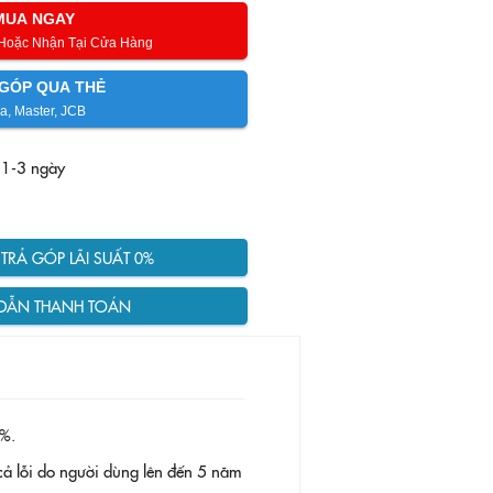
MUA NGAY
 Hoặc Nhận Tại Cửa Hàng
GÓP QUA THẺ
a, Master, JCB
 1-3 ngày
RẢ GÓP LÃI SUẤT 0%
DẪN THANH TOÁN
%.
ả lỗi do người dùng lên đến 5 năm