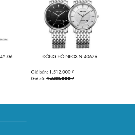
4YL06
ĐỒNG HỒ NEOS N-40676
Giá bán:
1.512.000 ₫
Giá cũ:
1.680.000 ₫