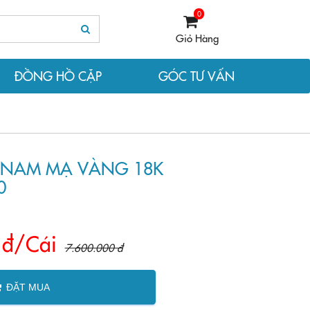
0
Giỏ Hàng
ĐỒNG HỒ CẶP
GÓC TƯ VẤN
 NAM MẠ VÀNG 18K
0
 đ/Cái
7.600.000 đ
ĐẶT MUA