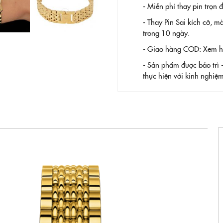
- Miễn phí thay pin trọn
- Thay Pin
Sai kích cỡ, m
trong 10 ngày.
- Giao hàng COD: Xem hàn
- Sản phẩm được bảo trì 
thực hiện với kinh nghi