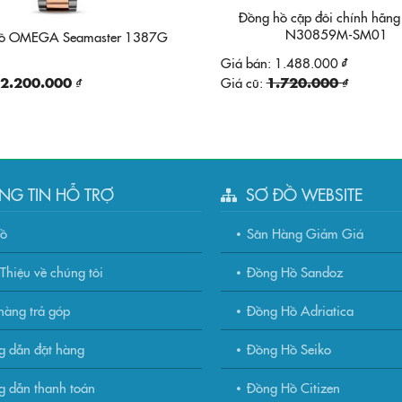
Đồng hồ cặp đôi chính hãn
N30859M-SM01
hồ OMEGA Seamaster 1387G
Giá bán:
1.488.000 ₫
2.200.000 ₫
Giá cũ:
1.720.000 ₫
NG TIN HỖ TRỢ
SƠ ĐỒ WEBSITE
đồ
Săn Hàng Giảm Giá
Thiệu về chúng tôi
Đồng Hồ Sandoz
àng trả góp
Đồng Hồ Adriatica
g dẫn đặt hàng
Đồng Hồ Seiko
 dẫn thanh toán
Đồng Hồ Citizen