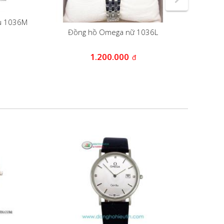
ẫu 1036M
Đồng hồ Omega nữ 1036L
Đồng h
1.200.000
đ