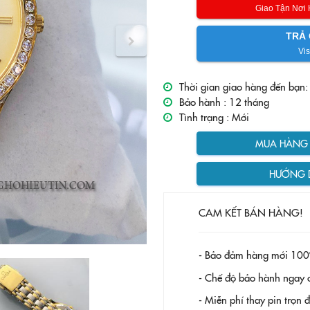
Giao Tận Nơi
TRẢ 
Vis
Thời gian giao hàng đến bạn:
Bảo hành :
12 tháng
Tình trạng :
Mới
MUA HÀNG T
HƯỚNG 
CAM KẾT BÁN HÀNG!
- Bảo đảm hàng mới 100
- Chế độ bảo hành ngay c
- Miễn phí thay pin trọn