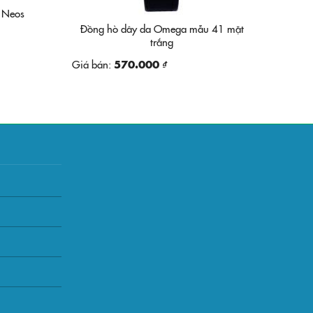
g Neos
Đồng hò dây da Omega mẫu 41 mặt
trắng
Giá bán:
570.000 ₫