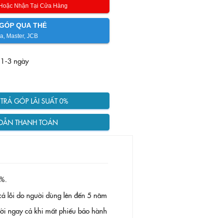
 Hoặc Nhận Tại Cửa Hàng
GÓP QUA THẺ
a, Master, JCB
 1-3 ngày
RẢ GÓP LÃI SUẤT 0%
DẪN THANH TOÁN
%.
ả lỗi do người dùng lên đến 5 năm
 đời ngay cả khi mất phiếu bảo hành