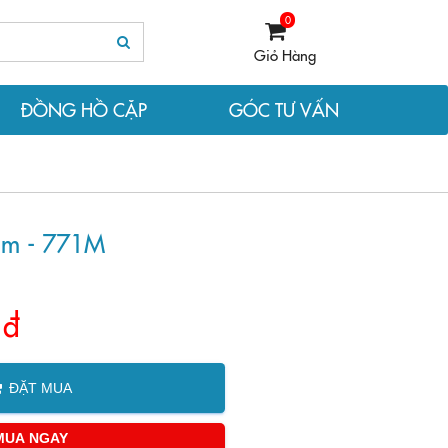
0
Giỏ Hàng
ĐỒNG HỒ CẶP
GÓC TƯ VẤN
m - 771M
 đ
ĐẶT MUA
MUA NGAY