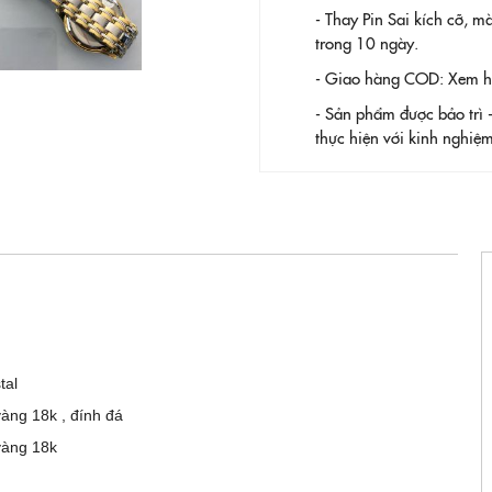
- Thay Pin
Sai kích cỡ, m
trong 10 ngày.
- Giao hàng COD: Xem hàn
- Sản phẩm được bảo trì 
thực hiện với kinh nghi
tal
àng 18k , đính đá
vàng 18k