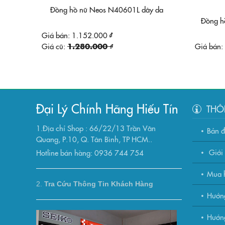
Đồng hồ nữ Neos N40601L dây da
Đồng 
Giá bán:
1.152.000 ₫
Giá cũ:
1.280.000 ₫
Giá bán:
Đại Lý Chính Hãng Hiếu Tín
THÔ
1.Địa chỉ Shop : 66/22/13 Trần Văn
Bản 
Quang, P.10, Q. Tân Bình, TP HCM..
Giới 
Hotline bán hàng: 0936 744 754
Mua h
2.
Tra Cứu Thông Tin Khách Hàng
Hướn
Hướng