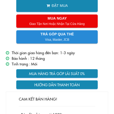
ĐẶT MUA
MUA NGAY
Giao Tận Nơi Hoặc Nhận Tại Cửa Hàng
TRẢ GÓP QUA THẺ
Visa, Master, JCB
Thời gian giao hàng đến bạn: 1-3 ngày
Bảo hành :
12 tháng
Tình trạng :
Mới
MUA HÀNG TRẢ GÓP LÃI SUẤT 0%
HƯỚNG DẪN THANH TOÁN
CAM KẾT BÁN HÀNG!