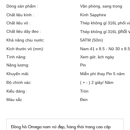
Dòng sản phẩm :
Văn phòng, sang trọng
Chất liệu kính :
Kính Sapphire
Chất liệu vỏ :
Thép không gỉ 316L phối 
Chất liệu dây đeo :
phối
Thép không gỉ 316L
Khả năng chịu nước:
5ATM (50m)
Kích thước vỏ (mm):
Nam:41 x 8.5 - Nữ 30 x 8.
Tính năng:
Xem giờ, lịch ngày
Năng lượng:
Pin
Khuyến mãi:
Miễn phí thay Pin 5 năm
Độ chính xác:
( + - ) 2 giây/ Năm
Kiểu dáng :
Tròn
Màu sắc
Đen
Đồng hồ Omega nam nữ đẹp, hàng thời trang cao cấp