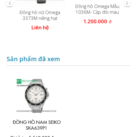
Đồng hồ Omega Mẫu
Đồn
1036M- Cặp đôi màu
Đồng hồ nữ Omega
trắng
3373M niềng hạt
1.200.000
đ
m
Liên hệ
Sản phẩm đã xem
ĐỒNG HỒ NAM SEIKO
SKA639P1