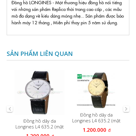
Đồng hồ LONGINES - Một thương hiệu đồng hồ nổi tiếng
với những sản phẩm Replica thời trang cao cấp , các mẫu
mã đa dạng về kiểu dáng mỏng nhẹ... Sản phẩm được bảo
hành máy 12 tháng , Miễn phí thay pin 5 năm sử dụng.
SẢN PHẨM LIÊN QUAN
s
Đ
Đồng hồ dây da
63
Longines L4 635.2 (mặt
Đồng hồ dây da
vàng)
Longines L4 635.2 (mặt
1.200.000
đ
trắng )
1.200.000