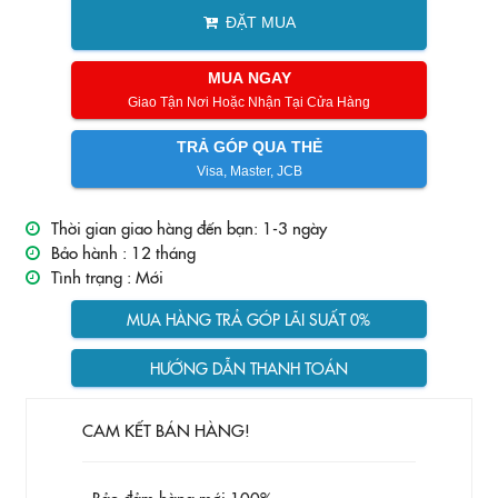
ĐẶT MUA
MUA NGAY
Giao Tận Nơi Hoặc Nhận Tại Cửa Hàng
TRẢ GÓP QUA THẺ
Visa, Master, JCB
Thời gian giao hàng đến bạn: 1-3 ngày
Bảo hành :
12 tháng
Tình trạng :
Mới
MUA HÀNG TRẢ GÓP LÃI SUẤT 0%
HƯỚNG DẪN THANH TOÁN
CAM KẾT BÁN HÀNG!
- Bảo đảm hàng mới 100%.