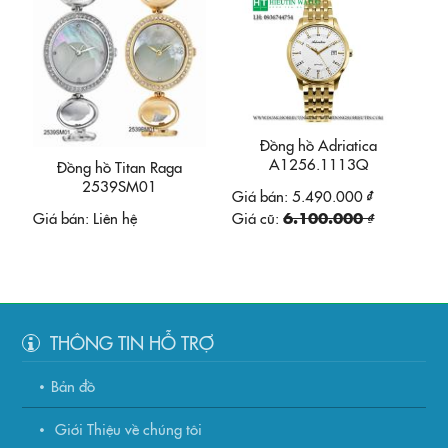
Đồng hồ Adriatica
A1256.1113Q
Đồng hồ Titan Raga
2539SM01
Giá bán:
5.490.000 ₫
Giá bán:
Liên hệ
Giá cũ:
6.100.000 ₫
THÔNG TIN HỖ TRỢ
Bản đồ
Giới Thiệu về chúng tôi