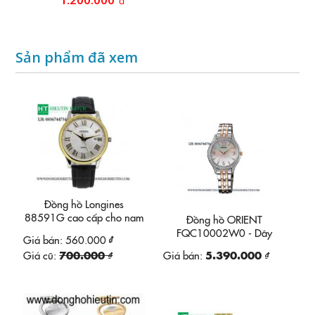
đ
Sản phẩm đã xem
Đồng hồ Longines
88591G cao cấp cho nam
Đồng hồ ORIENT
FQC10002W0 - Dây
Giá bán:
560.000 ₫
Domi
Giá cũ:
700.000 ₫
Giá bán:
5.390.000 ₫