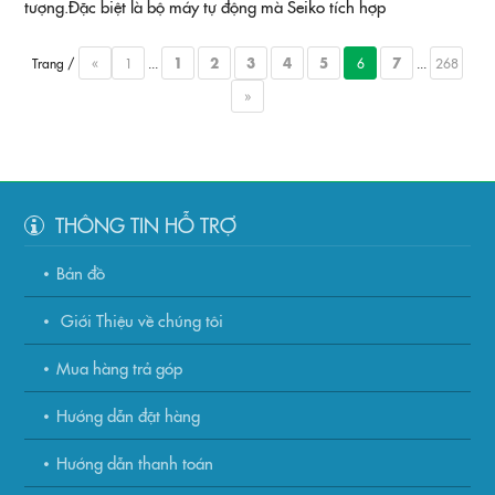
tượng.Đặc biệt là bộ máy tự động mà Seiko tích hợp
Trang /
«
1
...
1
2
3
4
5
6
7
...
268
»
THÔNG TIN HỖ TRỢ
Bản đồ
Giới Thiệu về chúng tôi
Mua hàng trả góp
Hướng dẫn đặt hàng
Hướng dẫn thanh toán