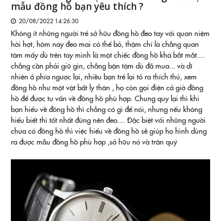
mẫu đồng hồ bạn yêu thích ?
20/08/2022 14:26:30
Không ít những người trẻ sở hữu đồng hồ đeo tay với quan niệm
hời hợt, hôm nay đeo mai có thể bỏ, thậm chí là chẳng quan
tâm mấy dù trên tay mình là một chiếc đồng hồ khá bắt mắt....
chẳng cần phải giữ gìn, chẳng bận tậm dù đã mua... và dĩ
nhiên ở phía ngược lại, nhiều bạn trẻ lại tỏ ra thích thú, xem
đồng hồ như một vật bất ly thân , họ còn gọi điện cả giờ đồng
hồ để được tư vấn về đồng hồ phù hợp. Chung quy lại thì khi
bạn hiểu về đồng hồ thì chẳng có gì để nói, nhưng nếu không
hiểu biết thì tốt nhất đừng nên đeo.... Đặc biệt với những người
chưa có đồng hồ thì việc hiểu về đồng hồ sẽ giúp họ hình dùng
ra được mẫu đồng hồ phù hợp ,sở hữu nó và trân quý