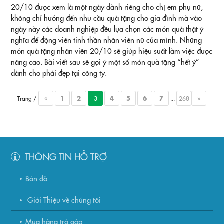
20/10 được xem là một ngày dành riêng cho chị em phụ nữ,
không chỉ hướng đến nhu cầu quà tặng cho gia đình mà vào
ngày này các doanh nghiệp đều lựa chọn các món quà thật ý
nghĩa để động viên tinh thần nhân viên nữ của mình. Những
món quà tặng nhân viên 20/10 sẽ giúp hiệu suất làm việc được
nâng cao. Bài viết sau sẽ gợi ý một số món quà tặng “hết ý”
dành cho phái đẹp tại công ty.
Trang /
«
1
2
3
4
5
6
7
...
268
»
THÔNG TIN HỖ TRỢ
Bản đồ
Giới Thiệu về chúng tôi
Mua hàng trả góp