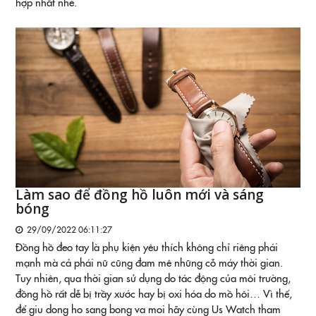
hợp nhất nhé.
Làm sao để đồng hồ luôn mới và sáng
bóng
29/09/2022 06:11:27
Đồng hồ đeo tay là phụ kiện yêu thích không chỉ riêng phái
mạnh mà cả phái nữ cũng đam mê những cỗ máy thời gian.
Tuy nhiên, qua thời gian sử dụng do tác động của môi trường,
đồng hồ rất dễ bị trầy xước hay bị oxi hóa do mồ hôi… Vì thế,
để giu dong ho sang bong va moi hãy cùng Us Watch tham